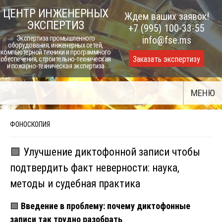
Skip
ЦЕНТР ИНЖЕНЕРНЫХ
Ждем ваших заявок!
to
ЭКСПЕРТИЗ
+7 (995) 100-33-55
content
Экспертиза промышленного
info@fse.ms
оборудования, инженерных сетей,
компьютерной техники и программного
Заказать экспертизу
обеспечения, строительно-техническая
и пожарно-техническая экспертиза
МЕНЮ
ФОНОСКОПИЯ
🟩 Улучшение диктофонной записи чтобы
подтвердить факт неверности: наука,
методы и судебная практика
🟩
Введение в проблему: почему диктофонные
записи так трудно разобрать