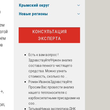
Крымский округ
я
Новые регионы
ием
КОНСУЛЬТАЦИЯ
огой
ЭКСПЕРТА
рём
ов
Есть к вам вопрос !
Здравствуйте!Нужен анализ
состава пенного чистящего
средства. Можно узнать
стоимость, сколько по ...
Роман Иванов
Здравствуйте.
Просим Вас провести анализ
+,
нашего теплоносителя с
карбоксилатными присадками на
соо...
in;
Татьяна
Нужна экспертиза ДНК