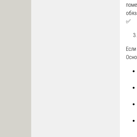
поме
обяз
✅
Если
Осно