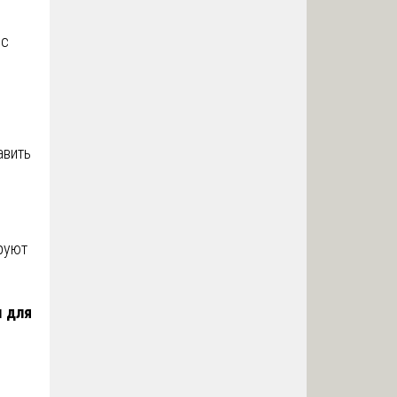
 с
авить
.
руют
м для