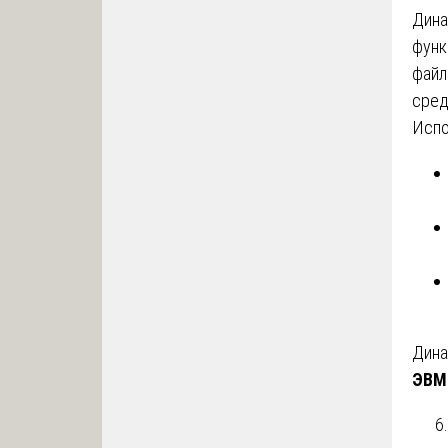
Дина
функ
файл
сред
Испо
Дина
ЭВМ