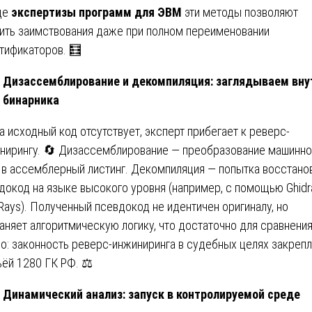
де
экспертизы программ для ЭВМ
эти методы позволяют
ить заимствования даже при полном переименовании
тификаторов. 🧮
Дизассемблирование и декомпиляция: заглядываем вну
бинарника
а исходный код отсутствует, эксперт прибегает к реверс-
нирингу. 🔄 Дизассемблирование — преобразование машинно
 в ассемблерный листинг. Декомпиляция — попытка восстано
докод на языке высокого уровня (например, с помощью Ghidr
Rays). Полученный псевдокод не идентичен оригиналу, но
аняет алгоритмическую логику, что достаточно для сравнения
о: законность реверс-инжиниринга в судебных целях закреп
ьёй 1280 ГК РФ. ⚖️
Динамический анализ: запуск в контролируемой среде