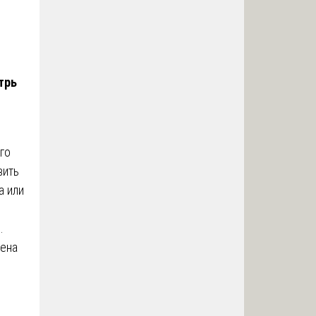
трь
го
вить
a или
.
лена