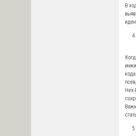
В хо
выяв
иден
Когд
инжи
кода
псев
Hex-
сохр
Важн
стат