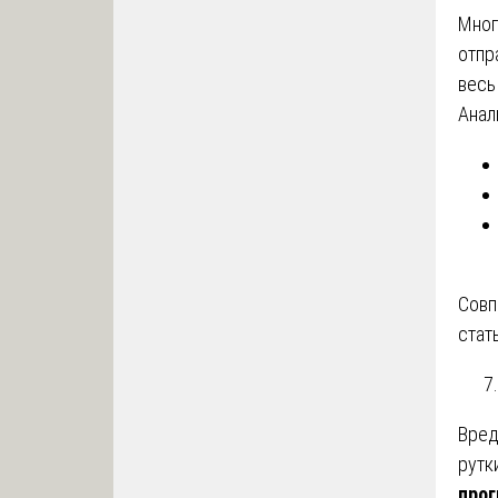
Мног
отпр
весь
Анал
Совп
стат
Вред
рутк
про