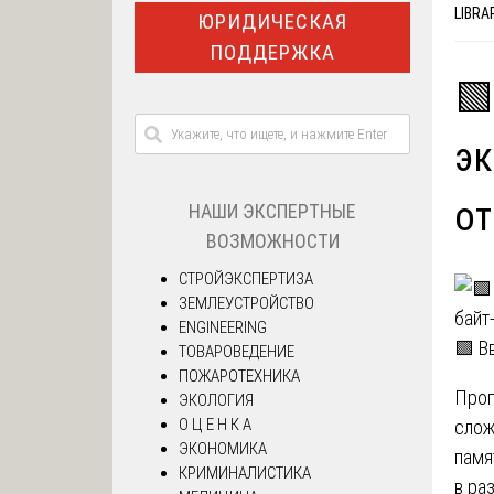
LIBRA
ЮРИДИЧЕСКАЯ
ПОДДЕРЖКА
🟩
эк
от
НАШИ ЭКСПЕРТНЫЕ
ВОЗМОЖНОСТИ
СТРОЙЭКСПЕРТИЗА
ЗЕМЛЕУСТРОЙСТВО
ENGINEERING
🟩 В
ТОВАРОВЕДЕНИЕ
ПОЖАРОТЕХНИКА
Прог
ЭКОЛОГИЯ
О Ц Е Н К А
слож
ЭКОНОМИКА
памя
КРИМИНАЛИСТИКА
в ра