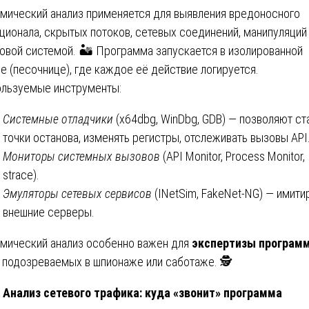
мический анализ применяется для выявления вредоносного
ционала, скрытых потоков, сетевых соединений, манипуляций
овой системой. 🏜️ Программа запускается в изолированной
е (песочнице), где каждое её действие логируется.
льзуемые инструменты:
Системные отладчики
(x64dbg, WinDbg, GDB) — позволяют ст
точки останова, изменять регистры, отслеживать вызовы API
Мониторы
системных
вызовов
(API Monitor, Process Monitor,
strace).
Эмуляторы сетевых сервисов
(INetSim, FakeNet-NG) — имити
внешние серверы.
мический анализ особенно важен для
экспертизы програм
подозреваемых в шпионаже или саботаже. 🕵️
Анализ сетевого трафика: куда «звонит» программа