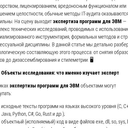
торством, лицензированием, вредоносным функционалом или
шением целостности, обычные методы IT-аудита оказываютс
ильны. На сцену выходит
экспертиза программ для ЭВМ
—
лекс технических исследований, проводимых с использован
иализированного инструментария, формальных методов и стр
ессуальной дисциплины. В данной статье мы детально разбе
ологическую составляющую этого процесса: от снятия образ
ов до дизассемблирования и стилеметрии. 🖥️
Объекты исследования: что именно изучает эксперт
мках
экспертизы программ для ЭВМ
объектами могут
упать:
исходные тексты программ на языках высокого уровня (C, C+
Java, Python, C#, Go, Rust и др.);
объектный (исполняемый) код в виде файлов.exe,.dll,.so,.sys,.b