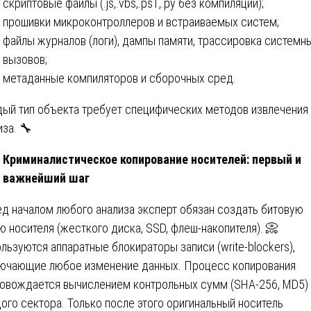
скриптовые файлы (.js,.vbs,.ps1,.py без компиляции);
прошивки микроконтроллеров и встраиваемых систем;
файлы журналов (логи), дампы памяти, трассировка системн
вызовов;
метаданные компиляторов и сборочных сред.
ый тип объекта требует специфических методов извлечения 
иза. 🔧
Криминалистическое копирование носителей: первый и
важнейший шаг
д началом любого анализа эксперт обязан создать битовую
ю носителя (жесткого диска, SSD, флеш-накопителя). 📀
льзуются аппаратные блокираторы записи (write-blockers),
ючающие любое изменение данных. Процесс копирования
овождается вычислением контрольных сумм (SHA-256, MD5)
ого сектора. Только после этого оригинальный носитель