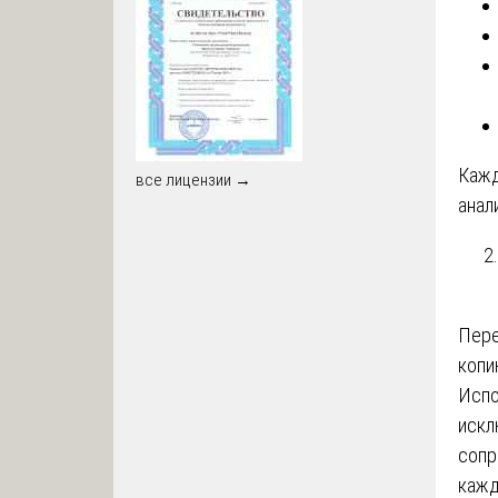
Кажд
все лицензии →
анал
Пере
копи
Испо
искл
сопр
кажд