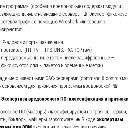
ие программы (особенно вредоносные) содержат модули,
авляющие данные на внешние серверы. 📡 Эксперт фиксируе
 сетевой трафик с помощью Wireshark или tcpdump.
изируются:
IP-адреса и порты назначения;
протоколы (HTTP/HTTPS, DNS, IRC, TCP raw);
передаваемые данные (в том числе зашифрованные —
фиксируются длины пакетов и временные метки).
адение с известными C&C-серверами (command & control) м
ь основанием для признания программы вредоносной. 🚨
Экспертиза вредоносного ПО: классификация и признак
оносное ПО (малварь) классифицируется на троянов, червей,
иты, бэкдоры, майнеры, ransomware. 🔥 В ходе
экспертизы
грамм для ЭВМ
эксперт ищет следующие признаки: