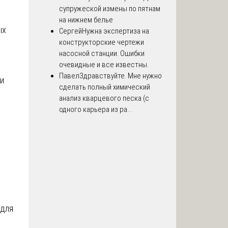
супружеской измены по пятнам
на нижнем белье
ых
Сергей
Нужна экспертиза на
конструкторские чертежи
насосной станции. Ошибки
очевидные и все известны.
Павел
Здравствуйте. Мне нужно
и
сделать полный химический
анализ кварцевого песка (с
одного карьера из ра...
 для