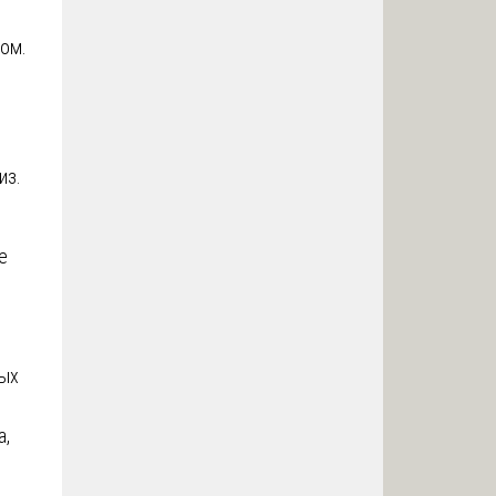
ом.
из.
е
ных
а,