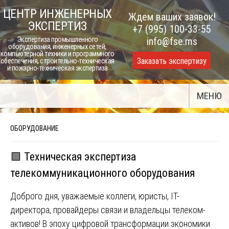
Skip
ЦЕНТР ИНЖЕНЕРНЫХ
Ждем ваших заявок!
to
ЭКСПЕРТИЗ
+7 (995) 100-33-55
content
Экспертиза промышленного
info@fse.ms
оборудования, инженерных сетей,
компьютерной техники и программного
Заказать экспертизу
обеспечения, строительно-техническая
и пожарно-техническая экспертиза
МЕНЮ
ОБОРУДОВАНИЕ
🟩 Техническая экспертиза
телекоммуникационного оборудования
Доброго дня, уважаемые коллеги, юристы, IT-
директора, провайдеры связи и владельцы телеком-
активов! В эпоху цифровой трансформации экономики