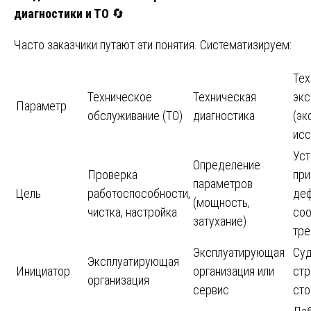
диагностики и ТО
🔄
Часто заказчики путают эти понятия. Систематизируем:
Тех
Техническое
Техническая
экс
Параметр
обслуживание (ТО)
диагностика
(эк
исс
Уст
Определение
Проверка
при
параметров
Цель
работоспособности,
деф
(мощность,
чистка, настройка
соо
затухание)
тре
Эксплуатирующая
Суд
Эксплуатирующая
Инициатор
организация или
стр
организация
сервис
сто