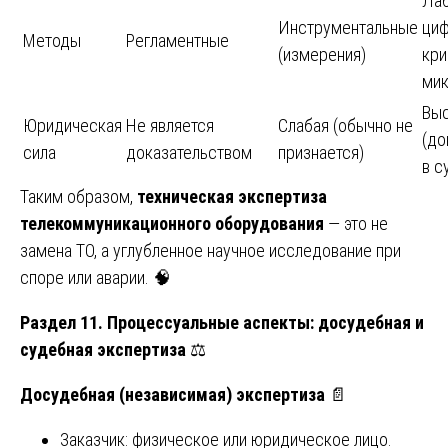
Лаб
Инструментальные
ци
Методы
Регламентные
(измерения)
кри
мик
Вы
Юридическая
Не является
Слабая (обычно не
(до
сила
доказательством
признается)
в с
Таким образом,
техническая экспертиза
телекоммуникационного оборудования
— это не
замена ТО, а углубленное научное исследование при
споре или аварии. 🧠
Раздел 11. Процессуальные аспекты: досудебная и
судебная экспертиза
⚖️
Досудебная (независимая) экспертиза
📄
Заказчик: физическое или юридическое лицо.