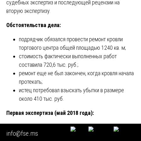
судебных экспертиз и последующей рецензии на
вторую экспертизу.
Обстоятельства дела:
подрядчик обязался провести ремонт кровли
торгового центра общей площадью 1240 кв. м;
стоимость фактически выполненных работ
составила 720,6 тыс. руб.;
ремонт еще не был закончен, когда кровля начала
протекать;
истец потребовал взыскать убытки в размере
около 410 тыс. руб.
Первая экспертиза (май 2018 года):
Установлено, что в ходе ремонта были допущены
info@fse.ms
конструктивные изменения: уменьшен свес кровли с