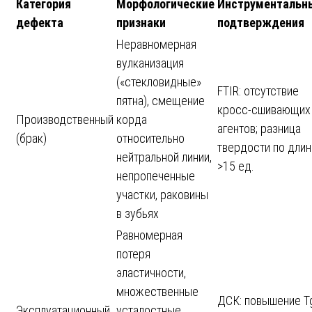
Категория
Морфологические
Инструментальн
дефекта
признаки
подтверждения
Неравномерная
вулканизация
(«стекловидные»
FTIR: отсутствие
пятна), смещение
кросс-сшивающих
Производственный
корда
агентов; разница
(брак)
относительно
твердости по длин
нейтральной линии,
>15 ед.
непропеченные
участки, раковины
в зубьях
Равномерная
потеря
эластичности,
множественные
ДСК: повышение T
Эксплуатационный
усталостные