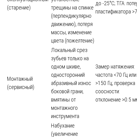
до -25°C; ТГА: пот
(старение)
трещины на спинке
пластификатора >
(перпендикулярно
движению), потеря
массы, изменение
цвета (пожелтение)
Локальный срез
зубьев только на
одном шкиве,
Замер натяжения:
односторонний
частота <70 Гц или
Монтажный
абразивный износ
>150 Гц; проверка
(сервисный)
боковой грани,
соосности:
вмятины от
отклонение >0.5 м
монтажного
инструмента
Набухание
(увеличение