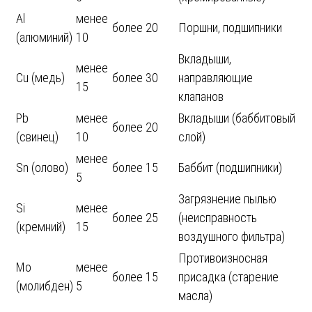
Al
менее
более 20
Поршни, подшипники
(алюминий)
10
Вкладыши,
менее
Cu (медь)
более 30
направляющие
15
клапанов
Pb
менее
Вкладыши (баббитовый
более 20
(свинец)
10
слой)
менее
Sn (олово)
более 15
Баббит (подшипники)
5
Загрязнение пылью
Si
менее
более 25
(неисправность
(кремний)
15
воздушного фильтра)
Противоизносная
Mo
менее
более 15
присадка (старение
(молибден)
5
масла)