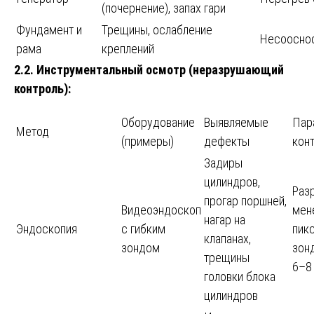
(почернение), запах гари
Фундамент и
Трещины, ослабление
Несооснос
рама
креплений
2.2. Инструментальный осмотр (неразрушающий
контроль):
Оборудование
Выявляемые
Пар
Метод
(примеры)
дефекты
кон
Задиры
цилиндров,
Раз
прогар поршней,
Видеоэндоскоп
мен
нагар на
Эндоскопия
с гибким
пикс
клапанах,
зондом
зон
трещины
6–8
головки блока
цилиндров