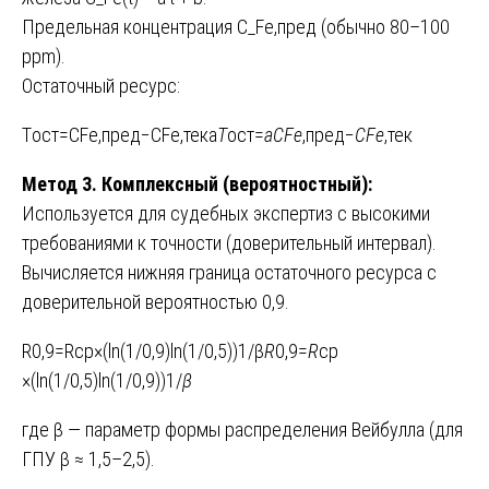
Предельная концентрация C_Fe,пред (обычно 80–100
ppm).
Остаточный ресурс:
Tост=CFe,пред−CFe,текa
T
ост​=
aC
Fe
,пред​−
C
Fe
,тек​​
Метод 3. Комплексный (вероятностный):
Используется для судебных экспертиз с высокими
требованиями к точности (доверительный интервал).
Вычисляется нижняя граница остаточного ресурса с
доверительной вероятностью 0,9.
R0,9=Rср×(ln⁡(1/0,9)ln⁡(1/0,5))1/β
R
0,9​=
R
ср​
×(ln(1/0,5)ln(1/0,9)​)1/
β
где β — параметр формы распределения Вейбулла (для
ГПУ β ≈ 1,5–2,5).