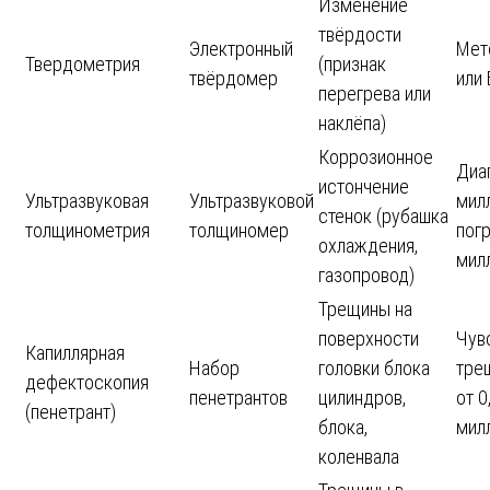
Изменение
твёрдости
Электронный
Мет
Твердометрия
(признак
твёрдомер
или
перегрева или
наклёпа)
Коррозионное
Диа
истончение
Ультразвуковая
Ультразвуковой
мил
стенок (рубашка
толщинометрия
толщиномер
пог
охлаждения,
мил
газопровод)
Трещины на
поверхности
Чув
Капиллярная
Набор
головки блока
тре
дефектоскопия
пенетрантов
цилиндров,
от 0
(пенетрант)
блока,
мил
коленвала