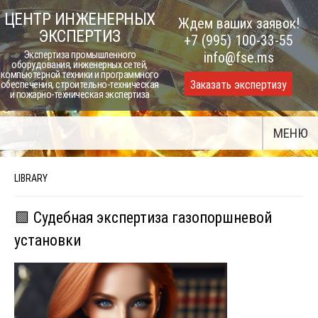
Skip
ЦЕНТР ИНЖЕНЕРНЫХ
Ждем ваших заявок!
to
ЭКСПЕРТИЗ
+7 (995) 100-33-55
content
Экспертиза промышленного
info@fse.ms
оборудования, инженерных сетей,
компьютерной техники и программного
Заказать экспертизу
обеспечения, строительно-техническая
и пожарно-техническая экспертиза
МЕНЮ
LIBRARY
🟩 Судебная экспертиза газопоршневой
установки