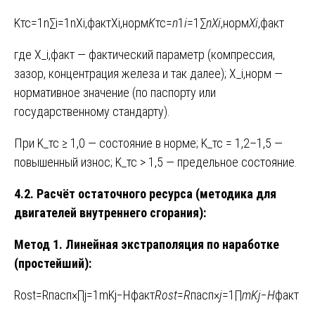
Kтс=1n∑i=1nXi,фактXi,норм
K
тс​=
n
1​
i
=1∑
n
X
i
,норм​
X
i
,факт​​
где X_i,факт — фактический параметр (компрессия,
зазор, концентрация железа и так далее); X_i,норм —
нормативное значение (по паспорту или
государственному стандарту).
При K_тс ≥ 1,0 — состояние в норме; K_тс = 1,2–1,5 —
повышенный износ; K_тс > 1,5 — предельное состояние.
4.2. Расчёт остаточного ресурса (методика для
двигателей внутреннего сгорания):
Метод 1. Линейная экстраполяция по наработке
(простейший):
Rost=Rпасп×∏j=1mKj−Hфакт
R
ost
​=
R
пасп​×
j
=1∏
m
K
j
​−
H
факт​