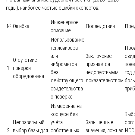
годы), наиболее частые ошибки экспертов:
Инженерное
№
Ошибка
Последствия
Пре
описание
Использование
тепловизора
Про
или
Заключение
свид
Отсутствие
виброметра
признаётся
пове
1
поверки
без
недопустимым
год 
оборудования
действующего
доказательством
боль
свидетельства
приб
о поверке
Измерение на
корпусе без
Выб
Неправильный
учёта
Завышенные
согл
2
выбор базы для
собственных
значения, ложная
ИСО 