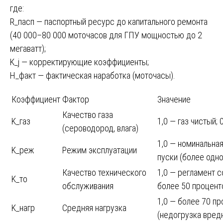
где:
R_пасп — паспортный ресурс до капитального ремонта
(40 000–80 000 моточасов для ГПУ мощностью до 2
мегаватт);
K_j — корректирующие коэффициенты;
H_факт — фактическая наработка (моточасы).
Коэффициент
Фактор
Значение
Качество газа
K_газ
1,0 — газ чистый;
(сероводород, влага)
1,0 — номинальная
K_реж
Режим эксплуатации
пуски (более одно
Качество технического
1,0 — регламент 
K_то
обслуживания
более 50 процент
1,0 — более 70 пр
K_нагр
Средняя нагрузка
(недогрузка вред