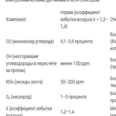
Норма (коэффициент
Компонент
избытка воздуха λ = 1,2–
От
1,4)
Бо
CO (монооксид углерода)
0,1–0,5 процента
(б
ка
CH (несгоревшие
Бо
углеводороды в пересчёте
менее 100 ppm
(п
на пропан)
Бо
NOx (оксиды азота)
50–200 ppm
те
Бо
O₂ (кислород)
1–3 процента
пр
λ (коэффициент избытка
Ме
1,2–1,4
воздуха)
по