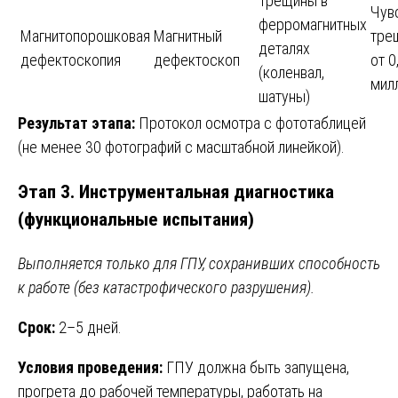
Трещины в
Чув
ферромагнитных
Магнитопорошковая
Магнитный
тре
деталях
дефектоскопия
дефектоскоп
от 0
(коленвал,
мил
шатуны)
Результат этапа:
Протокол осмотра с фототаблицей
(не менее 30 фотографий с масштабной линейкой).
Этап 3. Инструментальная диагностика
(функциональные испытания)
Выполняется только для ГПУ, сохранивших способность
к работе (без катастрофического разрушения).
Срок:
2–5 дней.
Условия проведения:
ГПУ должна быть запущена,
прогрета до рабочей температуры, работать на