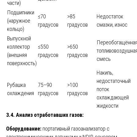
части)
Подшипники
≤70
>85
Недостаток
(наружное
градусов
градусов
смазки, износ
кольцо)
Выпускной
Переобогащённа
коллектор
≤550
>650
топливовоздушна
(внешняя
градусов
градусов
смесь
поверхность)
Накипь,
недостаточный
Рубашка
75–90
>100
поток
охлаждения
градусов
градусов
охлаждающей
жидкости
3.4. Анализ отработавших газов:
Оборудование:
портативный газоанализатор с
электрохимическими датчиками и NDIR-сенсором.