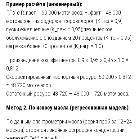
Пример расчёта (инженерный):
ГПУ с R_пасп = 60 000 моточасов; H_факт = 48 000
моточасов; газ содержит сероводород (K_газ = 0,9);
пуски ежедневные (K_реж = 0,95); техническое
обслуживание с опозданием 20 процентов (K_то = 0,95);
нагрузка более 70 процентов (K_нагр = 1,0).
Произведение коэффициентов: 0,9 × 0,95 × 0,95 × 1,0 =
0,812.
Скорректированный паспортный ресурс: 60 000 × 0,812
= 48 720 моточасов.
Остаточный ресурс: 48 720 — 48 000 = 720 моточасов.
Метод 2. По износу масла (регрессионная модель):
По данным спектрометрии масла (серия проб за 12–24
месяца) строится линейная регрессия концентрации
железа C_Fe(t) = a·t + b.