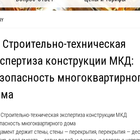
RY
 Строительно-техническая
спертиза конструкции МКД:
зопасность многоквартирно
ома
амент держит стены, стены — перекрытия, перекрытия — дес