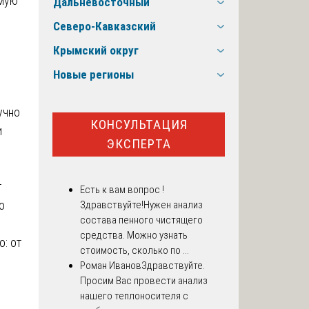
ямую
Дальневосточный
Северо-Кавказский
Крымский округ
Новые регионы
учно
КОНСУЛЬТАЦИЯ
и
ЭКСПЕРТА
з
т
Есть к вам вопрос !
о
Здравствуйте!Нужен анализ
состава пенного чистящего
средства. Можно узнать
о: от
стоимость, сколько по ...
Роман Иванов
Здравствуйте.
Просим Вас провести анализ
нашего теплоносителя с