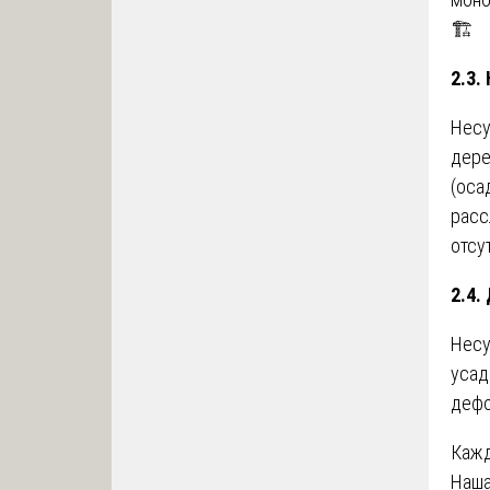
🏗️
2.3.
Несу
дере
(оса
расс
отсу
2.4.
Несу
усад
дефо
Кажд
Наш