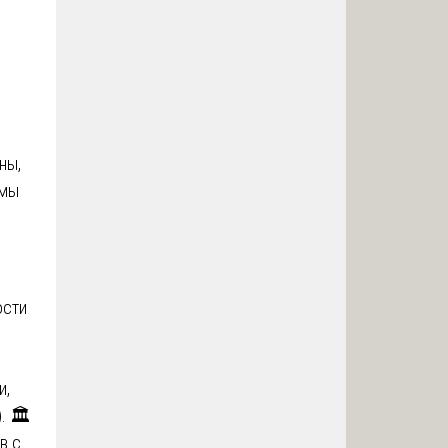
ны,
 мы
ости
и,
 🏛️
в с