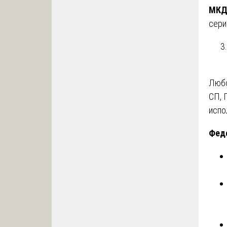
МК
сери
Любо
СП, 
испо
Фед