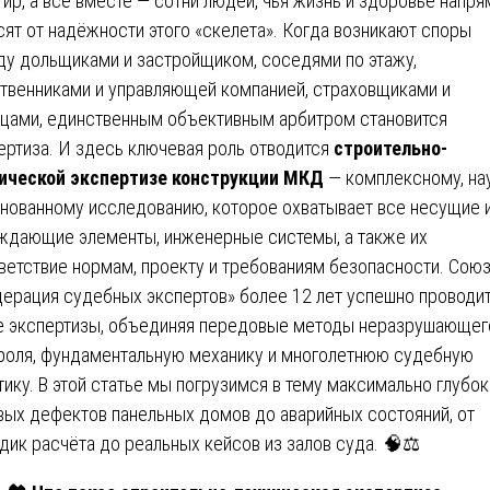
тир, а всё вместе — сотни людей, чья жизнь и здоровье напр
сят от надёжности этого «скелета». Когда возникают споры
у дольщиками и застройщиком, соседями по этажу,
твенниками и управляющей компанией, страховщиками и
цами, единственным объективным арбитром становится
ертиза. И здесь ключевая роль отводится
строительно-
ической экспертизе конструкции МКД
— комплексному, на
нованному исследованию, которое охватывает все несущие 
ждающие элементы, инженерные системы, а также их
ветствие нормам, проекту и требованиям безопасности. Сою
ерация судебных экспертов» более 12 лет успешно проводи
е экспертизы, объединяя передовые методы неразрушающег
роля, фундаментальную механику и многолетнюю судебную
тику. В этой статье мы погрузимся в тему максимально глубок
вых дефектов панельных домов до аварийных состояний, от
дик расчёта до реальных кейсов из залов суда. 🧠⚖️