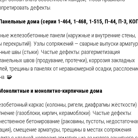
рпретировать дефекты.
 Панельные дома (серии 1-464, 1-468, 1-515, П-44, П-3, КО
ные железобетонные панели (наружные и внутренние стены,
ы перекрытий). Узлы сопряжений — сварные выпуски арматур
нные швы (стыки). Частые дефекты: разгерметизация
анельных швов (продувание, протечки), коррозия закладных
лей, трещины в панелях от неравномерной осадки, расслоени
на. 🧩
 Монолитные и монолитно-кирпичные дома
зобетонный каркас (колонны, ригели, диафрагмы жёсткости)
лнение (газоблоки, кирпич, керамоблоки). Частые дефекты:
чественное бетонирование (раковины, пустоты, недостаточна
ация), смещение арматуры, трещины в местах сопряжения
лита с кладкой, коррозия арматуры из-за малого защитного с