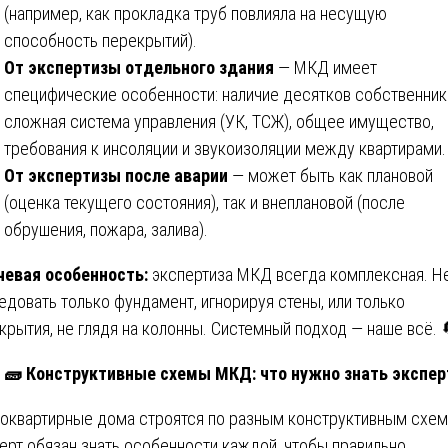
(например, как прокладка труб повлияла на несущую
способность перекрытий).
От экспертизы отдельного здания
— МКД имеет
специфические особенности: наличие десятков собственник
сложная система управления (УК, ТСЖ), общее имущество,
требования к инсоляции и звукоизоляции между квартирами.
От экспертизы после аварии
— может быть как плановой
(оценка текущего состояния), так и внеплановой (после
обрушения, пожара, залива).
евая особенность:
экспертиза МКД всегда комплексная. Н
едовать только фундамент, игнорируя стены, или только
крытия, не глядя на колонны. Системный подход — наше всё. 
🧱
Конструктивные схемы МКД: что нужно знать экспер
оквартирные дома строятся по разным конструктивным схем
ерт обязан знать особенности каждой, чтобы правильно