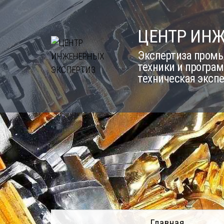
Skip
to
ЦЕНТР ИН
content
Экспертиза промы
техники и програм
техническая эксп
Главная