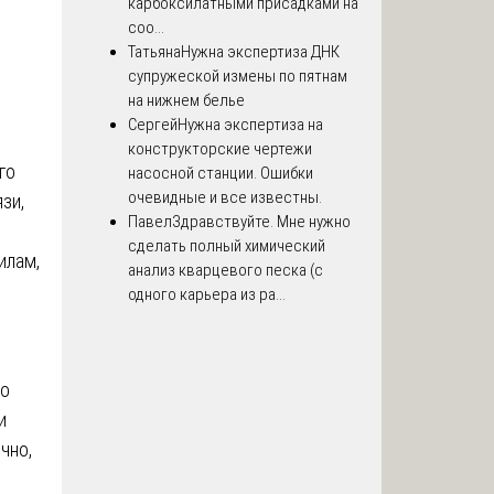
карбоксилатными присадками на
соо...
Татьяна
Нужна экспертиза ДНК
супружеской измены по пятнам
на нижнем белье
Сергей
Нужна экспертиза на
конструкторские чертежи
го
насосной станции. Ошибки
очевидные и все известны.
зи,
Павел
Здравствуйте. Мне нужно
сделать полный химический
илам,
анализ кварцевого песка (с
одного карьера из ра...
но
и
чно,