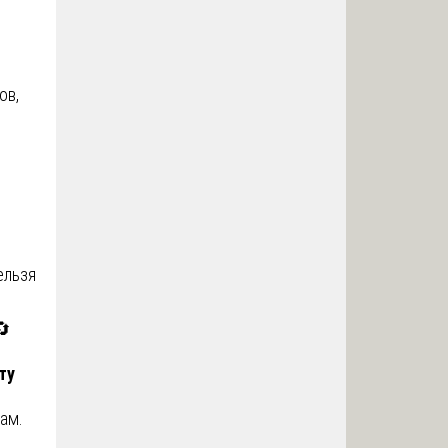
ов,
ельзя
🔄
ту
ам.