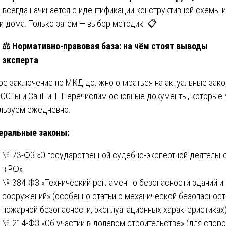
Д
всегда начинается с идентификации конструктивной схемы и
и дома. Только затем — выбор методик. 📋
⚖️
Нормативно-правовая база: на чём стоят выводы
эксперта
е заключение по МКД должно опираться на актуальные зако
ГОСТы и СанПиН. Перечислим основные документы, которые
льзуем ежедневно.
еральные законы:
№ 73-ФЗ «О государственной судебно-экспертной деятельн
в РФ».
№ 384-ФЗ «Технический регламент о безопасности зданий и
сооружений» (особенно статьи о механической безопасност
пожарной безопасности, эксплуатационных характеристиках).
№ 214-ФЗ «Об участии в долевом строительстве» (для споро