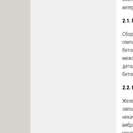
инте
2.1.
Сбор
плит
бето
межп
дета
бето
2.2.
Желе
запо
нека
вибр
моно