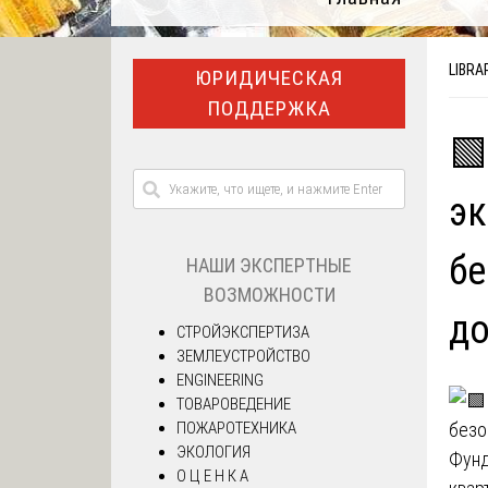
LIBRA
ЮРИДИЧЕСКАЯ
ПОДДЕРЖКА
🟩
эк
бе
НАШИ ЭКСПЕРТНЫЕ
ВОЗМОЖНОСТИ
д
СТРОЙЭКСПЕРТИЗА
ЗЕМЛЕУСТРОЙСТВО
ENGINEERING
ТОВАРОВЕДЕНИЕ
ПОЖАРОТЕХНИКА
ЭКОЛОГИЯ
Фунд
О Ц Е Н К А