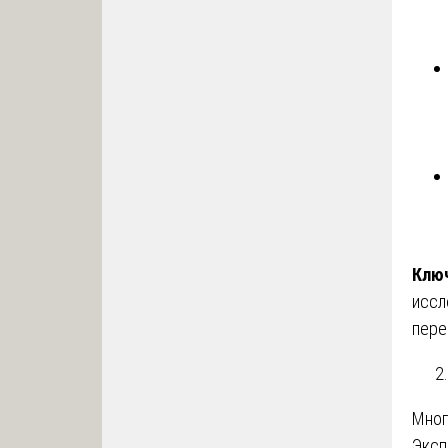
Ключ
иссл
пере
Мног
Эксп