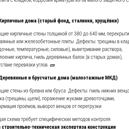
 Кирпичные дома (старый фонд, сталинки, хрущёвки)
щие кирпичные стены толщиной от 380 до 640 мм, перекрыт
вянные или железобетонные плиты. Дефекты: трещины в кла
дочные, температурные, силовые), выветривание раствора,
лоение кирпича, гниль деревянных балок (в старых домах),
тствие перевязки углов. 🧱
 Деревянные и брусчатые дома (малоэтажные МКД)
щие стены из бревна или бруса. Дефекты: гниль нижних венцо
ка (трещины, щели), поражение жуками-древоточцами,
рмация проёмов, выворот венцов от перегрузки.
ая схема требует специфических методов контроля.
а
строительно-техническая экспертиза конструкции