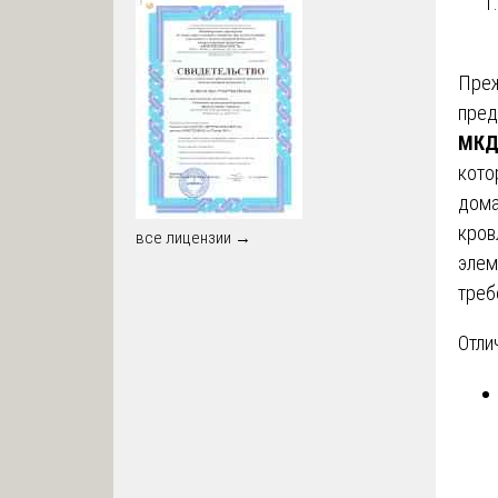
Преж
пред
МК
кото
дома
кров
все лицензии →
элем
треб
Отли