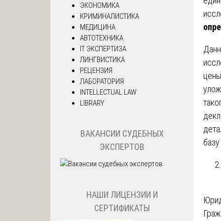
един
ЭКОНОМИКА
иссл
КРИМИНАЛИСТИКА
опр
МЕДИЦИНА
АВТОТЕХНИКА
Данн
IT ЭКСПЕРТИЗА
ЛИНГВИСТИКА
иссл
РЕЦЕНЗИЯ
цены
ЛАБОРАТОРИЯ
улож
INTELLECTUAL LAW
тако
LIBRARY
декл
дета
ВАКАНСИИ СУДЕБНЫХ
базу
ЭКСПЕРТОВ
НАШИ ЛИЦЕНЗИИ И
Юрид
СЕРТИФИКАТЫ
Граж