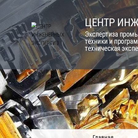
Skip
to
ЦЕНТР ИН
content
Экспертиза промы
техники и програм
техническая эксп
Главная