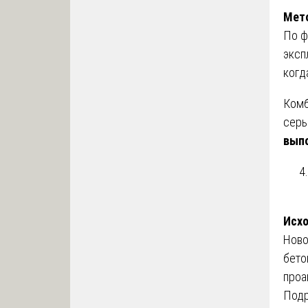
Мето
По ф
эксп
когд
Комб
серь
вып
Исх
Ново
бето
проа
Подр