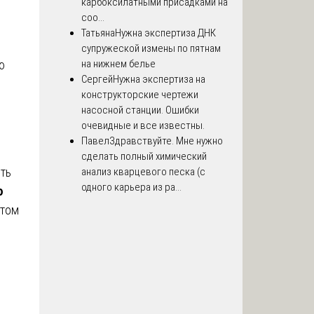
карбоксилатными присадками на
соо...
Татьяна
Нужна экспертиза ДНК
супружеской измены по пятнам
ю
на нижнем белье
Сергей
Нужна экспертиза на
конструкторские чертежи
насосной станции. Ошибки
очевидные и все известны.
Павел
Здравствуйте. Мне нужно
сделать полный химический
ить
анализ кварцевого песка (с
одного карьера из ра...
ю
нтом