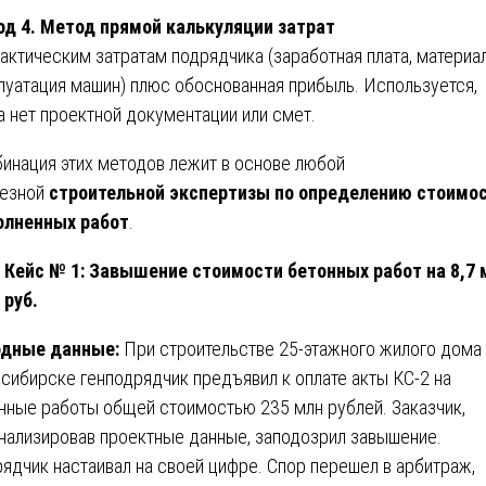
д 4. Метод прямой калькуляции затрат
актическим затратам подрядчика (заработная плата, материа
луатация машин) плюс обоснованная прибыль. Используется,
а нет проектной документации или смет.
инация этих методов лежит в основе любой
езной
строительной экспертизы по определению стоимо
олненных работ
.
Кейс № 1: Завышение стоимости бетонных работ на 8,7 
руб.
одные данные:
При строительстве 25-этажного жилого дома 
сибирске генподрядчик предъявил к оплате акты КС-2 на
нные работы общей стоимостью 235 млн рублей. Заказчик,
нализировав проектные данные, заподозрил завышение.
ядчик настаивал на своей цифре. Спор перешел в арбитраж,