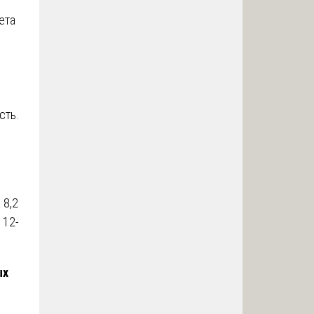
ета
сть.
 8,2
 12-
ых