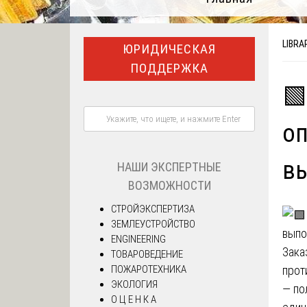
LIBRA
ЮРИДИЧЕСКАЯ
ПОДДЕРЖКА
🟩
о
в
НАШИ ЭКСПЕРТНЫЕ
ВОЗМОЖНОСТИ
СТРОЙЭКСПЕРТИЗА
ЗЕМЛЕУСТРОЙСТВО
ENGINEERING
Зака
ТОВАРОВЕДЕНИЕ
ПОЖАРОТЕХНИКА
прот
ЭКОЛОГИЯ
— по
О Ц Е Н К А