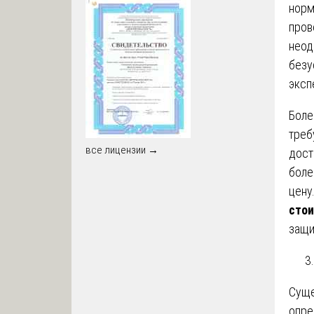
норм
пров
неод
безу
эксп
Боле
треб
все лицензии →
дост
боле
цену
стои
защи
Суще
опре