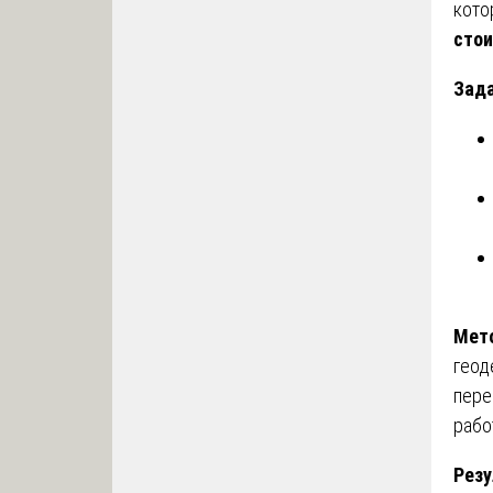
кото
стои
Зада
Мет
геод
пере
рабо
Резу