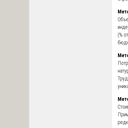
Мето
Объе
инде
(% о
бюдж
Мето
Потр
нату
Труд
уник
Мето
Стои
Прим
редк