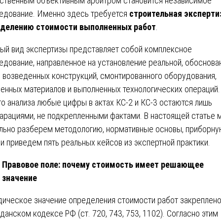
ственным объективным арбитром становится независимое
едование. Именно здесь требуется
строительная эксперти
еделению стоимости выполненных работ
.
ый вид экспертизы представляет собой комплексное
едование, направленное на установление реальной, обоснова
 возведенных конструкций, смонтированного оборудования,
енных материалов и выполненных технологических операций.
го анализа любые цифры в актах КС-2 и КС-3 остаются лишь
арациями, не подкрепленными фактами. В настоящей статье 
льно разберем методологию, нормативные основы, приборну
 и приведем пять реальных кейсов из экспертной практики.
Правовое поле: почему стоимость имеет решающее
значение
ическое значение определения стоимости работ закреплено
данском кодексе РФ (ст. 720, 743, 753, 1102). Согласно этим