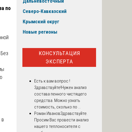
Дальневосточный
за по
Северо-Кавказский
Крымский округ
Новые регионы
нной
КОНСУЛЬТАЦИЯ
 Без
ЭКСПЕРТА
мы
ю
Есть к вам вопрос !
Здравствуйте!Нужен анализ
состава пенного чистящего
средства. Можно узнать
стоимость, сколько по ...
Роман Иванов
Здравствуйте.
 в
Просим Вас провести анализ
нашего теплоносителя с