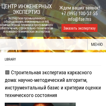
Skip
ЦЕНТР ИНЖЕНЕРНЫХ
Ждем ваших заявок!
to
ЭКСПЕРТИЗ
+7 (995) 100-33-55
content
Экспертиза промышленного
info@fse.ms
оборудования, инженерных сетей,
компьютерной техники и программного
Заказать экспертизу
обеспечения, строительно-техническая
и пожарно-техническая экспертиза
МЕНЮ
LIBRARY
🟩 Строительная экспертиза каркасного
дома: научно-методический алгоритм,
инструментальный базис и критерии оценки
технического состояния