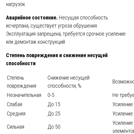
нагрузок.
Аварийное состояние.
Несущая способность
исчерпана, существует угроза обрушения.
Эксплуатация запрещена, требуется срочное усиление
или демонтаж конструкций.
Степень повреждения и снижение несущей
способности
:
Степень
Снижение несущей
Возможно
повреждения
способности, %
Незначительная
0-5
Не требу
Слабая
До 15
Усиление
Средняя
До 25
Усиление 
Усиление 
Сильная
До 50
элементо