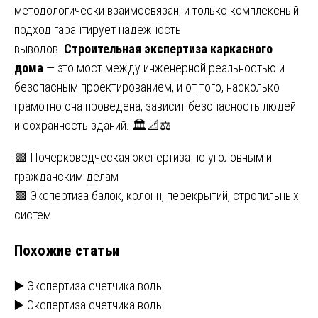
методологически взаимосвязан, и только комплексный
подход гарантирует надежность
выводов.
Строительная экспертиза каркасного
дома
— это мост между инженерной реальностью и
безопасным проектированием, и от того, насколько
грамотно она проведена, зависит безопасность людей
и сохранность зданий. 🏛️📐⚖️
Навигация
🟩 Почерковедческая экспертиза по уголовным и
гражданским делам
по
🟩 Экспертиза балок, колонн, перекрытий, стропильных
записям
систем
Похожие статьи
▶️ Экспертиза счетчика воды
▶️ Экспертиза счетчика воды