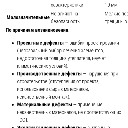
характеристики
10 мм
Не влияют на
Мелкие по
Малозначительные
безопасность
трещины в
По причинам возникновения
:
Проектные дефекты
— ошибки проектирования
(неправильный выбор сечения элементов,
недостаточная толщина утеплителя, неучет
климатических условий).
Производственные дефекты
— нарушения при
строительстве (отступления от проекта,
использование сырых материалов,
некачественный монтаж).
Материальные дефекты
— применение
некачественных материалов, не соответствующих
ГОСТ.
Эксплуатационные дефекты
— вызванные