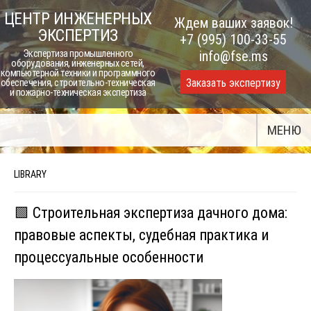
Skip
ЦЕНТР ИНЖЕНЕРНЫХ
Ждем ваших заявок!
to
ЭКСПЕРТИЗ
+7 (995) 100-33-55
content
Экспертиза промышленного
info@fse.ms
оборудования, инженерных сетей,
компьютерной техники и программного
Заказать экспертизу
обеспечения, строительно-техническая
и пожарно-техническая экспертиза
МЕНЮ
LIBRARY
🟩 Строительная экспертиза дачного дома:
правовые аспекты, судебная практика и
процессуальные особенности