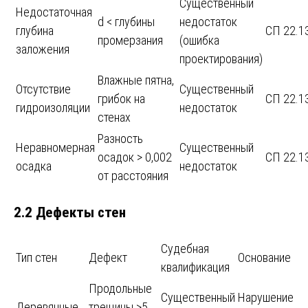
Существенный
Недостаточная
d < глубины
недостаток
глубина
СП 22.1
промерзания
(ошибка
заложения
проектирования)
Влажные пятна,
Отсутствие
Существенный
грибок на
СП 22.1
гидроизоляции
недостаток
стенах
Разность
Неравномерная
Существенный
осадок > 0,002
СП 22.1
осадка
недостаток
от расстояния
2.2 Дефекты стен
Судебная
Тип стен
Дефект
Основание
квалификация
Продольные
Существенный
Нарушение
Деревянные
трещины >5