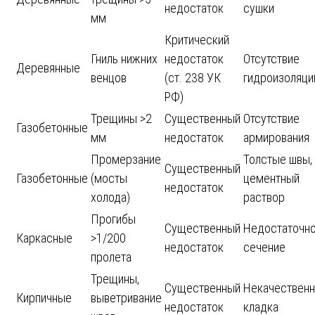
недостаток
сушки
мм
Критический
Гниль нижних
недостаток
Отсутствие
Деревянные
венцов
(ст. 238 УК
гидроизоляци
РФ)
Трещины >2
Существенный
Отсутствие
Газобетонные
мм
недостаток
армирования
Промерзание
Толстые швы,
Существенный
Газобетонные
(мосты
цементный
недостаток
холода)
раствор
Прогибы
Существенный
Недостаточн
Каркасные
>1/200
недостаток
сечение
пролета
Трещины,
Существенный
Некачественн
Кирпичные
выветривание
недостаток
кладка