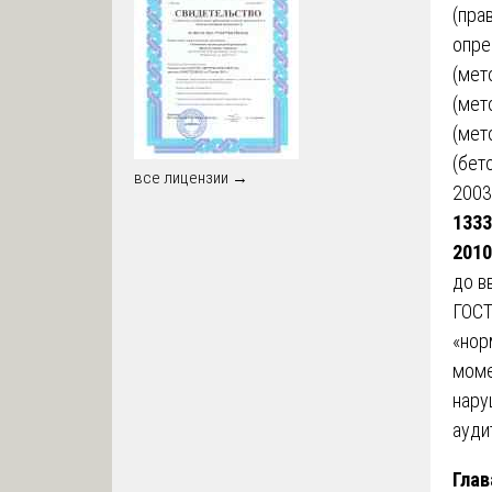
(пра
опре
(мет
(мет
(мет
(бет
все лицензии →
2003
1333
2010
до в
ГОСТ
«нор
моме
нару
ауди
Глав