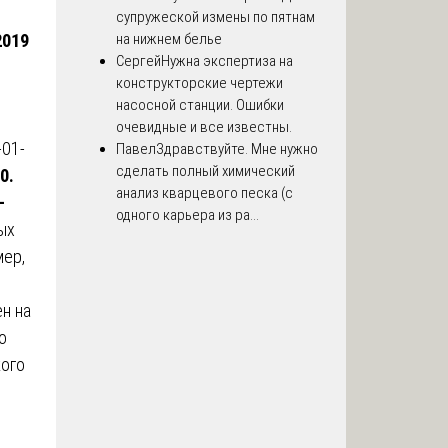
супружеской измены по пятнам
2019
на нижнем белье
Сергей
Нужна экспертиза на
конструкторские чертежи
насосной станции. Ошибки
очевидные и все известны.
-01-
Павел
Здравствуйте. Мне нужно
сделать полный химический
0.
анализ кварцевого песка (с
-
одного карьера из ра...
ых
мер,
н на
о
кого