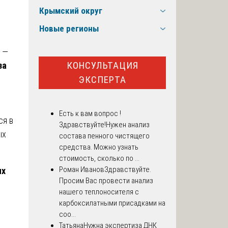
Крымский округ
Новые регионы
, —
КОНСУЛЬТАЦИЯ
за
ЭКСПЕРТА
Есть к вам вопрос !
ся в
Здравствуйте!Нужен анализ
ых
состава пенного чистящего
средства. Можно узнать
стоимость, сколько по ...
Роман Иванов
Здравствуйте.
ых
Просим Вас провести анализ
нашего теплоносителя с
карбоксилатными присадками на
соо...
Татьяна
Нужна экспертиза ДНК