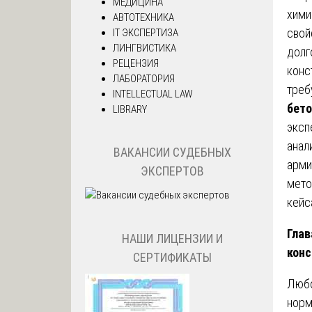
МЕДИЦИНА
хими
АВТОТЕХНИКА
свой
IT ЭКСПЕРТИЗА
ЛИНГВИСТИКА
долг
РЕЦЕНЗИЯ
конс
ЛАБОРАТОРИЯ
треб
INTELLECTUAL LAW
бет
LIBRARY
эксп
анал
ВАКАНСИИ СУДЕБНЫХ
арми
ЭКСПЕРТОВ
мето
кейс
Глав
НАШИ ЛИЦЕНЗИИ И
конс
СЕРТИФИКАТЫ
Любо
норм