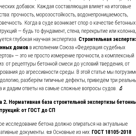
ческих добавок. Каждая составляющая влияет на итоговые
ства: прочность, морозостойкость, водонепроницаемость,
овечность. Когда в суде возникает спор о качестве бетонных
трукций — будь то фундамент, стена, перекрытие или колонна
уется глубокая научная экспертиза.
Строительная эксперти
онных домов
в исполнении Союза «Федерация судебных
ертов» — это не просто измерение прочности, а комплексный
из: от рецептуры бетонной смеси до условий твердения, от
рования до агрессивности среды. В этой статье мы погрузим
дологию, разберём типичные дефекты, приведём три реальн
а и дадим ответы на самые сложные вопросы судов. 🔬
а 2. Нормативная база строительной экспертизы бетонн
трукций: от ГОСТ до СП
е исследование бетона должно опираться на актуальные
ативные документы. 📜 Основные из них:
ГОСТ 18105-2018