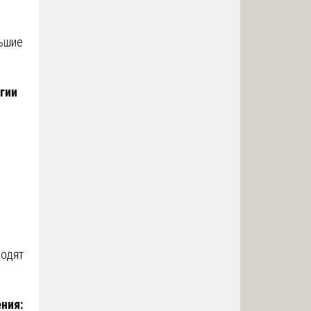
льшие
гии
водят
ния: