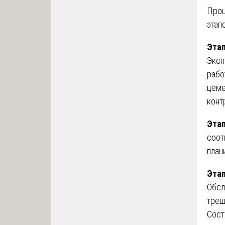
Проц
этапо
Этап
Эксп
рабо
цеме
конт
Этап
соот
план
Этап
Обсл
трещ
Сост