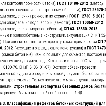
вила контроля прочности бетона),
ГОСТ 10180-2012
(методы
деления прочности по контрольным образцам),
ГОСТ 28570-
оды определения прочности по кернам),
ГОСТ 12730. 5-2018
оды определения водонепроницаемости),
ГОСТ 10060-2012
оды определения морозостойкости),
СП 63. 13330. 2018
онные и железобетонные конструкции, актуализация СНиП 52
). При оценке соответствия проекту также применяются
СП 7
0. 2012
(несущие и ограждающие конструкции) и
ГОСТ 7473
(смеси бетонные). Важно помнить: для объектов, построенн
ведения этих документов, действовали старые ГОСТы (напри
 10180-78, СНиП 3. 03. 01-87). Эксперт обязан провести
мативный аудит» и определить, какой документ был обязателе
нт строительства. Только после этого можно делать выводы 
шениях.
Строительная экспертиза бетонных домов
без та
та рискует быть признанной необоснованной. 🟢
а 3. Классификация дефектов бетонных конструкций для