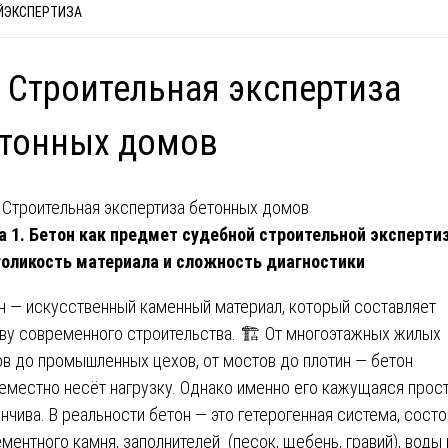
ЙЭКСПЕРТИЗА
 Строительная экспертиза
етонных домов
а 1. Бетон как предмет судебной строительной эксперти
оликость материала и сложность диагностики
н — искусственный каменный материал, который составляет
ву современного строительства. 🏗️ От многоэтажных жилых
в до промышленных цехов, от мостов до плотин — бетон
еместно несёт нагрузку. Однако именно его кажущаяся прос
нчива. В реальности бетон — это гетерогенная система, сост
ементного камня, заполнителей (песок, щебень, гравий), воды 