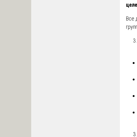
целе
Все 
груп