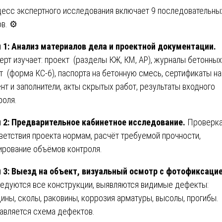
есс экспертного исследования включает 9 последовательны
в. ⚙️
 1: Анализ материалов дела и проектной документации.
ерт изучает: проект (разделы КЖ, КМ, АР), журналы бетонных
т (форма КС-6), паспорта на бетонную смесь, сертификаты на
нт и заполнители, акты скрытых работ, результаты входного
роля.
 2: Предварительное кабинетное исследование.
Проверк
ветствия проекта нормам, расчёт требуемой прочности,
ирование объёмов контроля.
 3: Выезд на объект, визуальный осмотр с фотофиксацие
едуются все конструкции, выявляются видимые дефекты:
ины, сколы, раковины, коррозия арматуры, высолы, прогибы.
авляется схема дефектов.