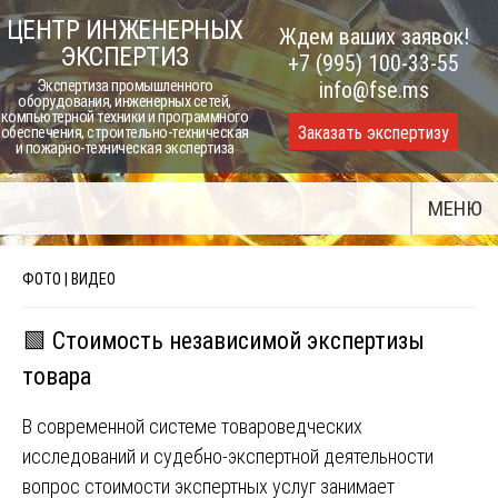
Skip
ЦЕНТР ИНЖЕНЕРНЫХ
Ждем ваших заявок!
to
ЭКСПЕРТИЗ
+7 (995) 100-33-55
content
Экспертиза промышленного
info@fse.ms
оборудования, инженерных сетей,
компьютерной техники и программного
Заказать экспертизу
обеспечения, строительно-техническая
и пожарно-техническая экспертиза
МЕНЮ
ФОТО | ВИДЕО
🟩 Стоимость независимой экспертизы
товара
В современной системе товароведческих
исследований и судебно-экспертной деятельности
вопрос стоимости экспертных услуг занимает