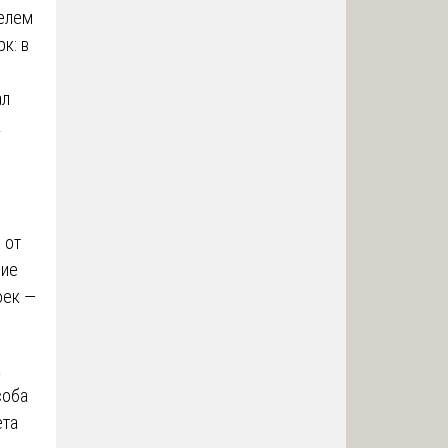
телем
к: в
ал
к
 от
чие
оек —
а
соба
ета