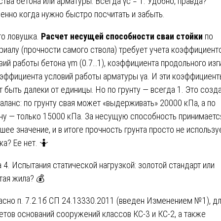
ства бетона или арматуры. Всегда γc = 1. Удобно, правда?
енно когда нужно быстро посчитать и забыть.
то ловушка.
Расчет несущей способности сваи стойки
по
риалу (прочности самого ствола) требует учета коэффициент
вий работы бетона γm (0.7…1), коэффициента продольного изг
оэффициента условий работы арматуры γa. И эти коэффициен
т быть далеки от единицы. Но по грунту — всегда 1. Это созд
аланс: по грунту свая может «выдерживать» 20000 кПа, а по
ну — только 15000 кПа. За несущую способность принимаетс
шее значение, и в итоге прочность грунта просто не использу
ка? Ее нет. 🤷
а 4. Испытания статической нагрузкой: золотой стандарт или
тая жила? 💰
асно п. 7.2.1б СП 24.13330.2011 (введен Изменением №1), д
етов оснований сооружений классов КС-3 и КС-2, а также