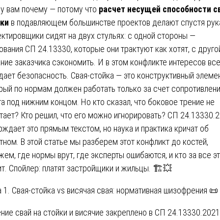
у вам почему — потому что
расчет несущей способности с
ки
в подавляющем большинстве проектов делают спустя рук
ктировщики сидят на двух стульях: с одной стороны —
ования СП 24.13330, которые они трактуют как хотят, с друго
ние заказчика сэкономить. И в этом конфликте интересов вс
дает безопасность. Свая-стойка — это конструктивный элемен
рый по нормам должен работать только за счет сопротивлен
та под нижним концом. Но кто сказал, что боковое трение не
тает? Кто решил, что его можно игнорировать? СП 24.13330.
рждает это прямым текстом, но наука и практика кричат об
тном. В этой статье мы разберем этот конфликт до костей,
жем, где нормы врут, где эксперты ошибаются, и кто за все э
ит. Спойлер: платят застройщики и жильцы. 🏗️💥
а 1. Свая-стойка vs висячая свая: нормативная шизофрения 📜
ние свай на стойки и висячие закреплено в СП 24.13330.2021