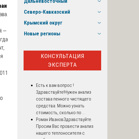
Дальневосточный
ваи
Северо-Кавказский
ава.
Крымский округ
й —
Новые регионы
егда
т,
КОНСУЛЬТАЦИЯ
ия
ЭКСПЕРТА
2011
Есть к вам вопрос !
Здравствуйте!Нужен анализ
то
состава пенного чистящего
средства. Можно узнать
стоимость, сколько по ...
Роман Иванов
Здравствуйте.
Просим Вас провести анализ
нашего теплоносителя с