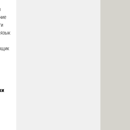
я
ние
ти
 язык
овщик
ки
: