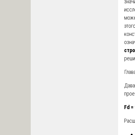
знач
иссл
може
этог
конс
озна
стро
реши
Глав
Дава
прое
Fd =
Расш