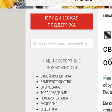
LIBRA
ЮРИДИЧЕСКАЯ
ПОДДЕРЖКА
🟩
св
о
НАШИ ЭКСПЕРТНЫЕ
ВОЗМОЖНОСТИ
СТРОЙЭКСПЕРТИЗА
ЗЕМЛЕУСТРОЙСТВО
ENGINEERING
Введ
ТОВАРОВЕДЕНИЕ
ПОЖАРОТЕХНИКА
Вы к
ЭКОЛОГИЯ
О Ц Е Н К А
«сам