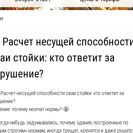
RY
 Расчет несущей способност
аи стойки: кто ответит за
брушение?
ение: почему молчат нормы? 🤬
огда-нибудь задумывались, почему здания, построенные по
ым строгим» нормам, иногда трещат, кренятся и даже рушатс