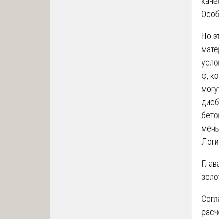
каче
Особ
Но э
мате
усло
φ, к
могу
дисб
бето
мень
Логи
Глав
золо
Согл
расч