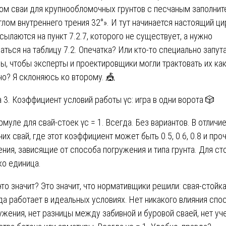
ом сваи для крупнообломочных грунтов с песчаным заполни
углом внутреннего трения 32°». И тут начинается настоящий цир
сылаются на пункт 7.2.7, которого не существует, а нужно
аться на таблицу 7.2. Опечатка? Или кто-то специально запут
ы, чтобы эксперты и проектировщики могли трактовать их ка
но? Я склоняюсь ко второму. 🎪
а 3. Коэффициент условий работы γc: игра в одни ворота 🎲
рмуле для свай-стоек γc = 1. Всегда. Без вариантов. В отличие
чих свай, где этот коэффициент может быть 0.5, 0.6, 0.8 и про
ения, зависящие от способа погружения и типа грунта. Для ст
ко единица.
это значит? Это значит, что нормативщики решили: свая-стойк
да работает в идеальных условиях. Нет никакого влияния спо
ужения, нет разницы между забивной и буровой сваей, нет уч