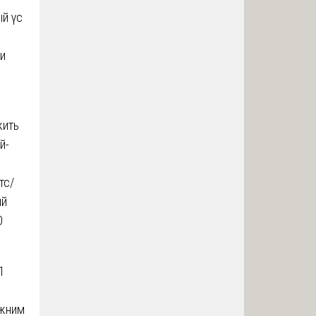
ый γc
аи
жить
й-
тс/
ый
0
1
ижним