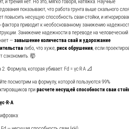
ит, и трения нет. Но это, мягко говоря, натяжка. Научные
едования показывают, что работа грунта выше скального сло
т повысить несущую способность сваи-стойки, и игнорирова
о фактора приводит к необоснованному занижению надежнос
трукции. Занижение надежности в переводе на человеческий
чает —
завышение количества свай и удорожание
ительства
либо, что хуже,
риск обрушения
, если проектир
т сэкономить. 🤯
а 2. Формула, которая убивает: Fd = γc·R·A 📐
йте посмотрим на формулу, которой пользуются 99%
ктировщиков при
расчете несущей способности сваи стой
 γc·R·A
ифровка:
Fd — несущая способность сваи (кН).