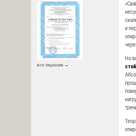
«Сва
несу
скал
и пе
опир
чере
Но в
все лицензии →
стой
Абсо
прош
пове
нагр
трен
Теор
опир