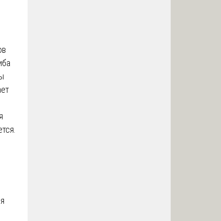
ов
иба
ты
ает
я
ется.
ля