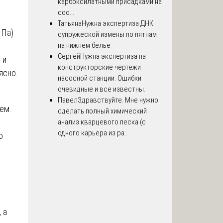
карбоксилатными присадками на
соо...
Татьяна
Нужна экспертиза ДНК
МПа)
супружеской измены по пятнам
на нижнем белье
Сергей
Нужна экспертиза на
 и
конструкторские чертежи
ясно.
насосной станции. Ошибки
очевидные и все известны.
Павел
Здравствуйте. Мне нужно
сем.
сделать полный химический
анализ кварцевого песка (с
одного карьера из ра...
ю
 а