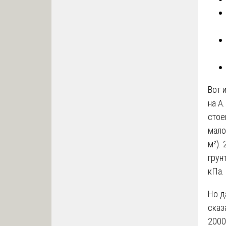
Вот 
на A
стое
мало
м²).
грун
кПа.
Но д
сказ
2000