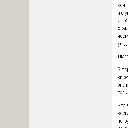
конц
и с 
СП с
ссыл
норм
угод
Глав
В фо
вися
знач
толь
Что 
всег
погр