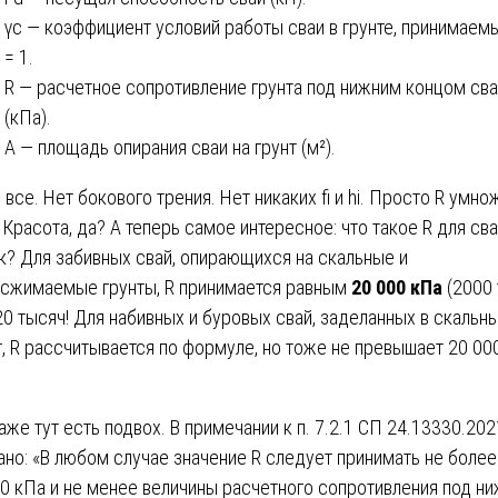
γc — коэффициент условий работы сваи в грунте, принимаем
= 1.
R — расчетное сопротивление грунта под нижним концом св
(кПа).
A — площадь опирания сваи на грунт (м²).
и все. Нет бокового трения. Нет никаких fi и hi. Просто R умно
. Красота, да? А теперь самое интересное: что такое R для сва
к? Для забивных свай, опирающихся на скальные и
сжимаемые грунты, R принимается равным
20 000 кПа
(2000 
 20 тысяч! Для набивных и буровых свай, заделанных в скальн
т, R рассчитывается по формуле, но тоже не превышает 20 00
аже тут есть подвох. В примечании к п. 7.2.1 СП 24.13330.202
ано: «В любом случае значение R следует принимать не более
0 кПа и не менее величины расчетного сопротивления под н