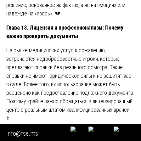
решение, основанное на фактах, а не на эмоциях или
надежде на «авось». 💔
Глава 13. Лицензия и профессионализм: Почему
важно проверять документы
На рынке медицинских услуг, к сожалению,
встречаются недобросовестные игроки, которые
предлагают справки без реального осмотра. Такие
справки не имеют юридической силы и не защитят вас
в суде. Более того, их использование может быть
расценено как предоставление подложного документа.
Поэтому крайне важно обращаться в лицензированный
центр с реальным штатом квалифицированных врачей.
⚕️
АНО «Центр медицинских экспертиз» имеет все
info@fse.ms
необходимые разрешительные документы, которые