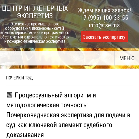
Skip
ЦЕНТР ИНЖЕНЕРНЫХ
Ждем ваших заявок!
to
ЭКСПЕРТИЗ
+7 (995) 100-33-55
content
Экспертиза промышленного
info@fse.ms
оборудования, инженерных сетей,
компьютерной техники и программного
Заказать экспертизу
обеспечения, строительно-техническая
и пожарно-техническая экспертиза
МЕНЮ
ПОЧЕРК И ТЭД
🟩 Процессуальный алгоритм и
методологическая точность:
Почерковедческая экспертиза для подачи в
суд как ключевой элемент судебного
доказывания