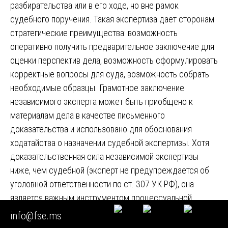
разбирательства или в его ходе, но вне рамок
судебного поручения. Такая экспертиза дает сторонам
стратегические преимущества: возможность
оперативно получить предварительное заключение для
оценки перспектив дела, возможность сформулировать
корректные вопросы для суда, возможность собрать
необходимые образцы. Грамотное заключение
независимого эксперта может быть приобщено к
материалам дела в качестве письменного
доказательства и использовано для обоснования
ходатайства о назначении судебной экспертизы. Хотя
доказательственная сила независимой экспертизы
ниже, чем судебной (эксперт не предупреждается об
уголовной ответственности по ст. 307 УК РФ), она
является важным инструментом процессуальной
стратегии. Проведение независимой
info@fse.ms
почерковедческой экспертизы для подачи в суд на