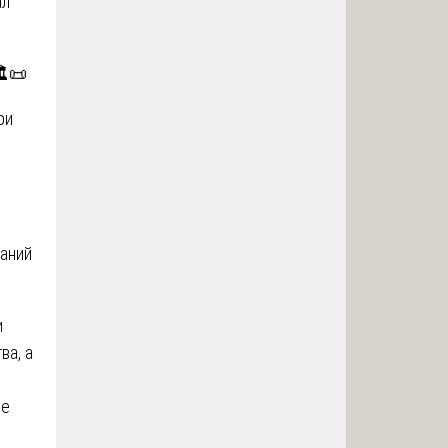
ал
️📜
ри
заний
и
ва, а
ие