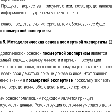
Продукты творчества — рисунки, стихи, проза, представляю
информацию о внутреннем мире человека.
полнее представлены материалы, тем обоснованнее будет
од
посмертной экспертизы
.
а 5. Методологическая основа посмертной экспертизы

дологической основой
посмертной экспертизы
является
емный подход к анализу личности и принцип презумпции
ического здоровья, согласно которому лицо считается спос
навать свои действия, пока не доказано иное. Этот принцип
енно значим в
посмертной экспертизе
, поскольку эксперты
т непосредственно обследовать подэкспертного.
им основополагающим подходом является принцип
асуемости данных. Реконструкция состояния умершего долж
вываться на анализе и сопоставлении всех имеющихся факто