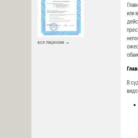
Глав
или 
дейс
прес
непо
все лицензии →
ожес
обви
Глав
В су
вид