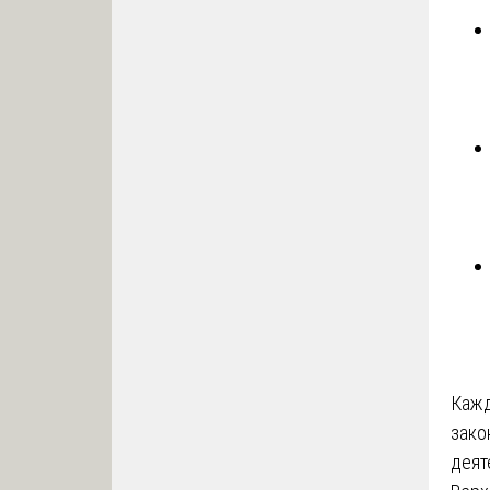
Каж
зако
деят