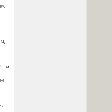
щие
🔍
обным
 не
на
в на