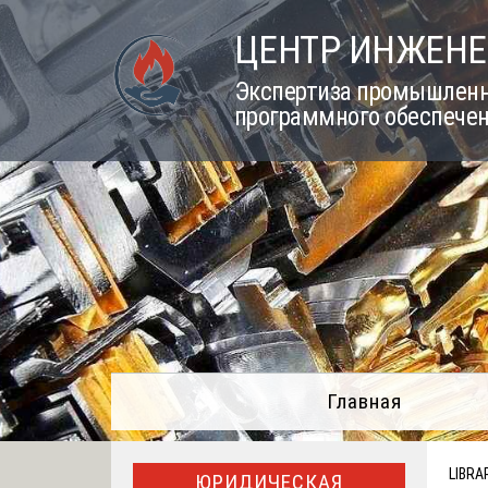
Skip
ЦЕНТР ИНЖЕНЕ
to
content
Экспертиза промышленно
программного обеспечен
Главная
LIBRA
ЮРИДИЧЕСКАЯ