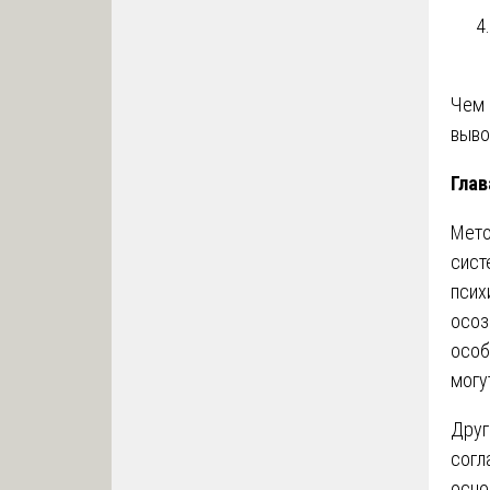
Чем 
выв
Глав
Мето
сист
псих
осоз
особ
могу
Друг
согл
осно