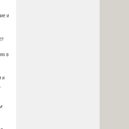
ие и
ет
ях в
и и
,
м
.