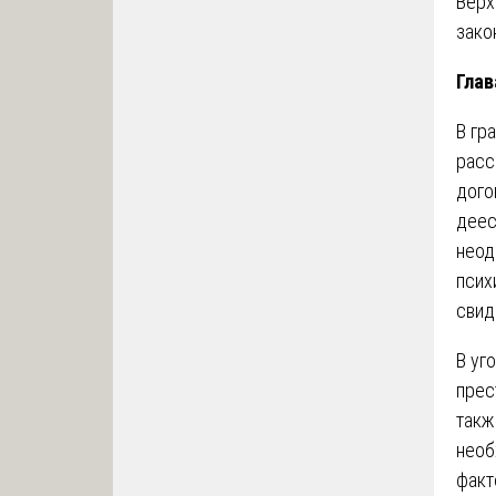
Верх
зако
Глав
В гр
расс
дого
деес
неод
псих
свид
В уг
прес
такж
необ
факт