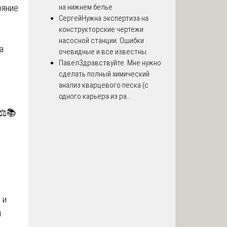
ояние
на нижнем белье
Сергей
Нужна экспертиза на
конструкторские чертежи
насосной станции. Ошибки
а
очевидные и все известны.
Павел
Здравствуйте. Мне нужно
сделать полный химический
анализ кварцевого песка (с
одного карьера из ра...
⚖️📚
 и
и