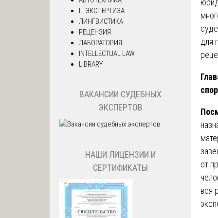
юрид
IT ЭКСПЕРТИЗА
мног
ЛИНГВИСТИКА
суде
РЕЦЕНЗИЯ
для 
ЛАБОРАТОРИЯ
INTELLECTUAL LAW
реце
LIBRARY
Глав
спо
ВАКАНСИИ СУДЕБНЫХ
ЭКСПЕРТОВ
Посм
назн
мате
заве
НАШИ ЛИЦЕНЗИИ И
от п
СЕРТИФИКАТЫ
чело
вся 
эксп