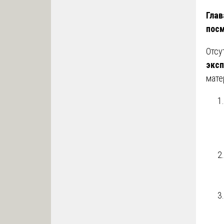
Глав
пос
Отсу
эксп
мате