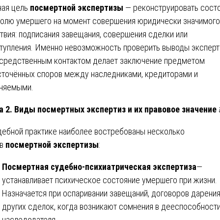
ная цель
посмертной экспертизы
— реконструировать сост
волю умершего на момент совершения юридически значимого
твия: подписания завещания, совершения сделки или
тупления. Именно невозможность проверить выводы эксперт
средственным контактом делает заключение предметом
точённых споров между наследниками, кредиторами и
няемыми.
а 2. Виды посмертных экспертиз и их правовое значение
дебной практике наиболее востребованы несколько
ов
посмертной экспертизы
:
Посмертная судебно-психиатрическая экспертиза
—
устанавливает психическое состояние умершего при жизни.
Назначается при оспаривании завещаний, договоров дарения
других сделок, когда возникают сомнения в дееспособност
наследодателя.