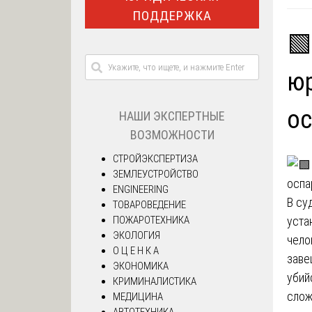
ПОДДЕРЖКА
🟩
юр
о
НАШИ ЭКСПЕРТНЫЕ
ВОЗМОЖНОСТИ
СТРОЙЭКСПЕРТИЗА
ЗЕМЛЕУСТРОЙСТВО
ENGINEERING
В су
ТОВАРОВЕДЕНИЕ
ПОЖАРОТЕХНИКА
уста
ЭКОЛОГИЯ
чело
О Ц Е Н К А
заве
ЭКОНОМИКА
убий
КРИМИНАЛИСТИКА
слож
МЕДИЦИНА
АВТОТЕХНИКА