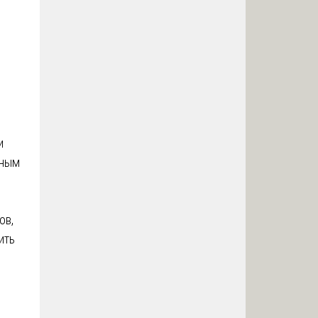
и
чным
ов,
ить