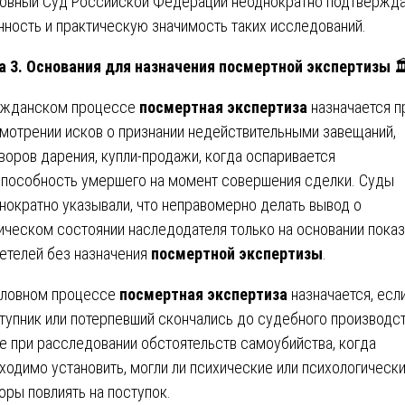
овный Суд Российской Федерации неоднократно подтвержд
нность и практическую значимость таких исследований.
а 3. Основания для назначения посмертной экспертизы

ажданском процессе
посмертная экспертиза
назначается п
мотрении исков о признании недействительными завещаний,
воров дарения, купли-продажи, когда оспаривается
пособность умершего на момент совершения сделки. Суды
нократно указывали, что неправомерно делать вывод о
ическом состоянии наследодателя только на основании пока
етелей без назначения
посмертной экспертизы
.
оловном процессе
посмертная экспертиза
назначается, есл
тупник или потерпевший скончались до судебного производст
е при расследовании обстоятельств самоубийства, когда
ходимо установить, могли ли психические или психологическ
оры повлиять на поступок.