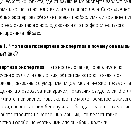
ического конфликта, где от заключения эксперта зависит су
омиллионного наследства или уголовного дела. Союз «Федер
бных экспертов» обладает всеми необходимыми компетенци
проведения такого исследования и его профессионального
нзирования. 🧠⚖️📜
а 1. Что такое посмертная экспертиза и почему она выз
ры?
🧩📋
ертная экспертиза
— это исследование, проводимое по
ачению суда или следствия, объектом которого являются
риалы, связанные с умершим лицом: медицинские документы
щания, договоры, записи врачей, показания свидетелей. В отл
рижизненной экспертизы, эксперт не может осмотреть живог
века, провести с ним беседу или наблюдать за его поведени
работа строится на косвенных данных, что делает такие
ертизы особенно уязвимыми для ошибок и критики.