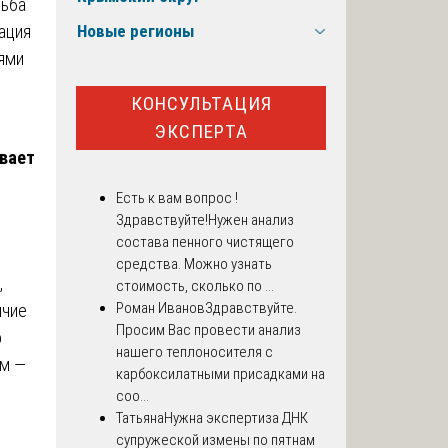
дьба
ация
Новые регионы
ями
КОНСУЛЬТАЦИЯ
ЭКСПЕРТА
ывает
Есть к вам вопрос !
Здравствуйте!Нужен анализ
состава пенного чистящего
средства. Можно узнать
,
стоимость, сколько по ...
Роман Иванов
Здравствуйте.
ичие
Просим Вас провести анализ
о
нашего теплоносителя с
ем —
карбоксилатными присадками на
соо...
Татьяна
Нужна экспертиза ДНК
супружеской измены по пятнам