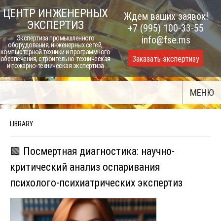
Skip
ЦЕНТР ИНЖЕНЕРНЫХ
Ждем ваших заявок!
to
ЭКСПЕРТИЗ
+7 (995) 100-33-55
content
Экспертиза промышленного
info@fse.ms
оборудования, инженерных сетей,
компьютерной техники и программного
Заказать экспертизу
обеспечения, строительно-техническая
и пожарно-техническая экспертиза
МЕНЮ
LIBRARY
🟩 Посмертная диагностика: научно-
критический анализ оспаривания
психолого-психиатрических экспертиз