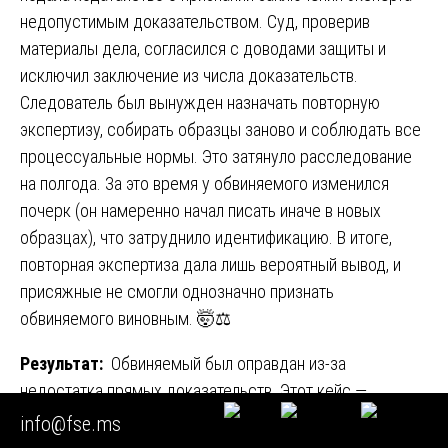
недопустимым доказательством. Суд, проверив
материалы дела, согласился с доводами защиты и
исключил заключение из числа доказательств.
Следователь был вынужден назначать повторную
экспертизу, собирать образцы заново и соблюдать все
процессуальные нормы. Это затянуло расследование
на полгода. За это время у обвиняемого изменился
почерк (он намеренно начал писать иначе в новых
образцах), что затруднило идентификацию. В итоге,
повторная экспертиза дала лишь вероятный вывод, и
присяжные не смогли однозначно признать
обвиняемого виновным. 🤯⚖️
Результат:
Обвиняемый был оправдан из-за
недостатка прямых доказательств. Этот кейс —
классический пример того, как процессуальная
info@fse.ms
небрежность стороны обвинения превращается в