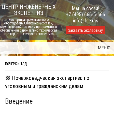
Skip
ЦЕНТР ИНЖЕНЕРНЫХ
Мы на связи!
to
ЭКСПЕРТИЗ
+7 (495) 666-5-666
content
Экспертиза промышленного
info@fse.ms
оборудования, инженерных сетей,
компьютерной техники и программного
Заказать экспертизу
обеспечения, строительно-техническая
и пожарно-техническая экспертиза
МЕНЮ
ПОЧЕРК И ТЭД
🟩 Почерковедческая экспертиза по
уголовным и гражданским делам
Введение