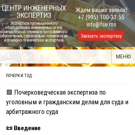
Skip
ЦЕНТР ИНЖЕНЕРНЫХ
Ждем ваших заявок!
to
ЭКСПЕРТИЗ
+7 (995) 100-33-55
content
Экспертиза промышленного
info@fse.ms
оборудования, инженерных сетей,
компьютерной техники и программного
Заказать экспертизу
обеспечения, строительно-техническая
и пожарно-техническая экспертиза
МЕНЮ
ПОЧЕРК И ТЭД
🟩 Почерковедческая экспертиза по
уголовным и гражданским делам для суда и
арбитражного суда
📜 Введение