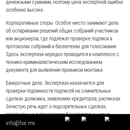
денежными суммами, поэтому цена экспертной ошибки
особенно высока.
Корпоративные споры. Особое место занимают дела
об оспаривании решений общих собраний участников
или акционеров, где подлежат проверке подписи в
протоколах собраний и бюллетенях для голосования.
Здесь экспертиза нередко проводится в комплексе с
технико-криминалистическим исследованием
документа для выявления признаков монтажа.
Банкротные дела. Экспертиза назначается для
проверки подлинности подписей на сомнительных
сделках должника, заявлениях кредиторов, расписках.
Зачастую речь идёт о подозрительных сделках,
совершённых в преддверии банкротства с целью
вывода активов.
info@fse.ms