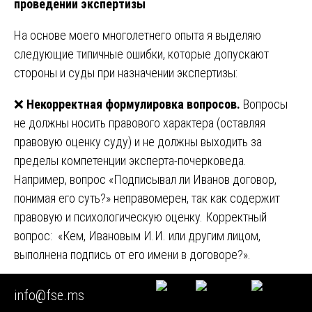
проведении экспертизы
На основе моего многолетнего опыта я выделяю
следующие типичные ошибки, которые допускают
стороны и суды при назначении экспертизы:
❌
Некорректная формулировка вопросов.
Вопросы
не должны носить правового характера (оставляя
правовую оценку суду) и не должны выходить за
пределы компетенции эксперта-почерковеда.
Например, вопрос «Подписывал ли Иванов договор,
понимая его суть?» неправомерен, так как содержит
правовую и психологическую оценку. Корректный
вопрос: «Кем, Ивановым И.И. или другим лицом,
выполнена подпись от его имени в договоре?».
❌
Предоставление недостаточного количества
info@fse.ms
образцов.
Для исследования подписи требуется не