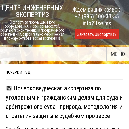
Skip
ЦЕНТР ИНЖЕНЕРНЫХ
Ждем ваших заявок!
to
ЭКСПЕРТИЗ
+7 (995) 100-33-55
content
Экспертиза промышленного
info@fse.ms
оборудования, инженерных сетей,
компьютерной техники и программного
Заказать экспертизу
обеспечения, строительно-техническая
и пожарно-техническая экспертиза
МЕНЮ
ПОЧЕРК И ТЭД
🟩 Почерковедческая экспертиза по
уголовным и гражданским делам для суда и
арбитражного суда: природа, методология и
стратегия защиты в судебном процессе
Судебная почерковедческая экспертиза представляет