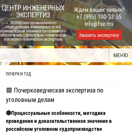
Skip
ЦЕНТР ИНЖЕНЕРНЫХ
Ждем ваших заявок!
to
ЭКСПЕРТИЗ
+7 (995) 100-33-55
content
Экспертиза промышленного
info@fse.ms
оборудования, инженерных сетей,
компьютерной техники и программного
Заказать экспертизу
обеспечения, строительно-техническая
и пожарно-техническая экспертиза
МЕНЮ
ПОЧЕРК И ТЭД
🟩 Почерковедческая экспертиза по
уголовным делам
🔴Процессуальные особенности, методика
проведения и доказательственное значение в
российском уголовном судопроизводстве