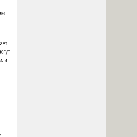
ле
ает
могут
или
ь