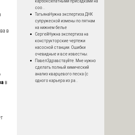
карбоксилатными присадками на
соо...
в
Татьяна
Нужна экспертиза ДНК
супружеской измены по пятнам
на нижнем белье
ва в
Сергей
Нужна экспертиза на
конструкторские чертежи
насосной станции. Ошибки
очевидные и все известны.
Павел
Здравствуйте. Мне нужно
сделать полный химический
о
анализ кварцевого песка (с
одного карьера из ра...
за
в
ет