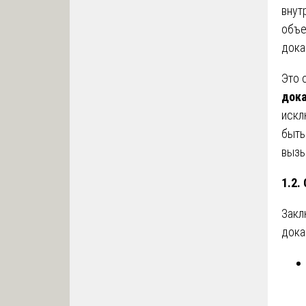
внут
объе
дока
Это 
дока
искл
быть
вызы
1.2.
Закл
дока