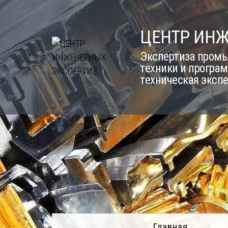
Skip
to
ЦЕНТР ИН
content
Экспертиза промы
техники и програм
техническая эксп
Главная