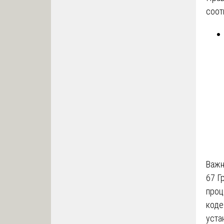
соот
Важн
67 Г
проц
коде
уста