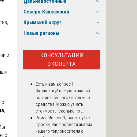
ее
Дальневосточный
Северо-Кавказский
тиз,
Крымский округ
Новые регионы
КОНСУЛЬТАЦИЯ
ов и
ЭКСПЕРТА
мый
Есть к вам вопрос !
Здравствуйте!Нужен анализ
состава пенного чистящего
по
средства. Можно узнать
за
,
стоимость, сколько по ...
Роман Иванов
Здравствуйте.
Просим Вас провести анализ
 Мы
нашего теплоносителя с
 его