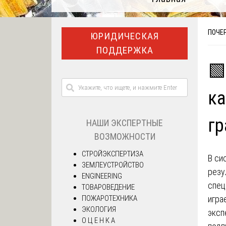
ПОЧЕР
ЮРИДИЧЕСКАЯ
ПОДДЕРЖКА
🟩
ка
гр
НАШИ ЭКСПЕРТНЫЕ
ВОЗМОЖНОСТИ
СТРОЙЭКСПЕРТИЗА
В си
ЗЕМЛЕУСТРОЙСТВО
резу
ENGINEERING
спец
ТОВАРОВЕДЕНИЕ
ПОЖАРОТЕХНИКА
игра
ЭКОЛОГИЯ
эксп
О Ц Е Н К А