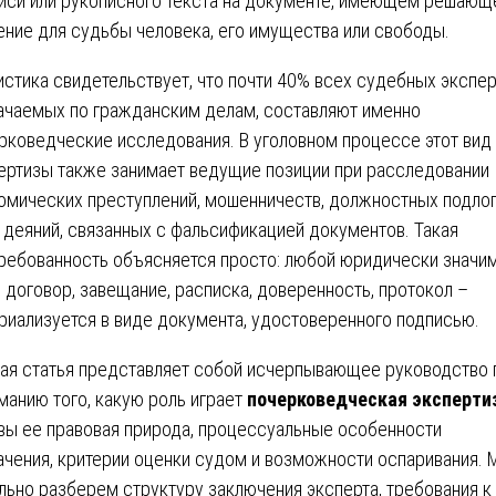
иси или рукописного текста на документе, имеющем решающ
ение для судьбы человека, его имущества или свободы.
истика свидетельствует, что почти 40% всех судебных экспер
ачаемых по гражданским делам, составляют именно
рковедческие исследования. В уголовном процессе этот вид
ертизы также занимает ведущие позиции при расследовании
омических преступлений, мошенничеств, должностных подлог
 деяний, связанных с фальсификацией документов. Такая
ребованность объясняется просто: любой юридически значи
– договор, завещание, расписка, доверенность, протокол –
риализуется в виде документа, удостоверенного подписью.
ая статья представляет собой исчерпывающее руководство 
манию того, какую роль играет
почерковедческая эксперти
вы ее правовая природа, процессуальные особенности
ачения, критерии оценки судом и возможности оспаривания.
льно разберем структуру заключения эксперта, требования к