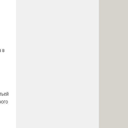
в в
тьей
ного
о