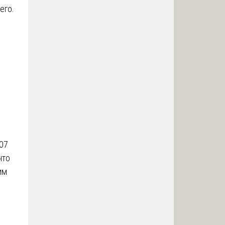
его.
307
что
им