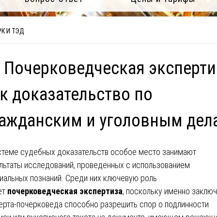
К И ТЭД
 Почерковедческая эксперти
к доказательство по
ажданским и уголовным дел
стеме судебных доказательств особое место занимают
льтаты исследований, проведенных с использованием
иальных познаний. Среди них ключевую роль
ет
почерковедческая экспертиза
, поскольку именно заклю
ерта-почерковеда способно разрешить спор о подлинности