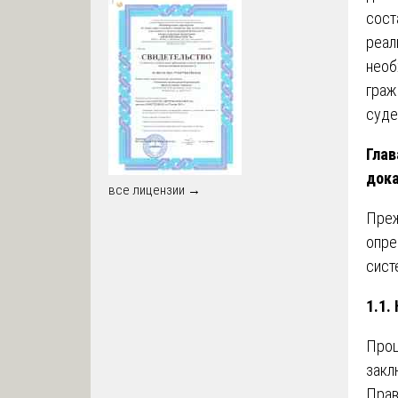
сост
реал
необ
граж
суде
Глав
дока
все лицензии →
Преж
опре
сист
1.1.
Проц
закл
Прав