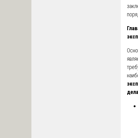
закл
поря
Глав
экс
Осно
явля
треб
наиб
эксп
дел