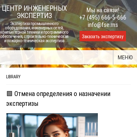
Skip
ЦЕНТР ИНЖЕНЕРНЫХ
Мы на связи!
to
ЭКСПЕРТИЗ
+7 (495) 666-5-666
content
Экспертиза промышленного
info@fse.ms
оборудования, инженерных сетей,
компьютерной техники и программного
Заказать экспертизу
обеспечения, строительно-техническая
и пожарно-техническая экспертиза
МЕНЮ
LIBRARY
🟩 Отмена определения о назначении
экспертизы