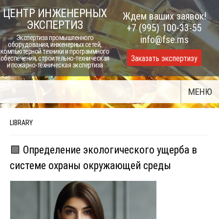
Skip
ЦЕНТР ИНЖЕНЕРНЫХ
Ждем ваших заявок!
to
ЭКСПЕРТИЗ
+7 (995) 100-33-55
content
Экспертиза промышленного
info@fse.ms
оборудования, инженерных сетей,
компьютерной техники и программного
Заказать экспертизу
обеспечения, строительно-техническая
и пожарно-техническая экспертиза
МЕНЮ
LIBRARY
🟩 Определение экологического ущерба в
системе охраны окружающей среды