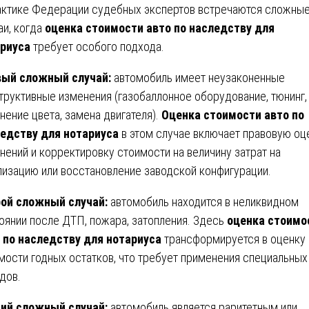
актике Федерации судебных экспертов встречаются сложны
аи, когда
оценка стоимости авто по наследству для
риуса
требует особого подхода.
ый сложный случай:
автомобиль имеет неузаконенные
труктивные изменения (газобаллонное оборудование, тюнинг,
нение цвета, замена двигателя).
Оценка стоимости авто по
едству для нотариуса
в этом случае включает правовую оц
нений и корректировку стоимости на величину затрат на
лизацию или восстановление заводской конфигурации.
ой сложный случай:
автомобиль находится в неликвидном
оянии после ДТП, пожара, затопления. Здесь
оценка стоимо
 по наследству для нотариуса
трансформируется в оценку
мости годных остатков, что требует применения специальных
дов.
ий сложный случай:
автомобиль является раритетным или