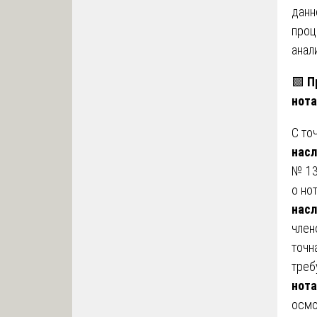
данн
про
анал
🟩
П
нота
С то
насл
№ 13
о но
насл
член
точн
треб
нота
осмо