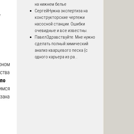
на нижнем белье
Сергей
Нужна экспертиза на
,
конструкторские чертежи
насосной станции. Ошибки
очевидные и все известны.
я
Павел
Здравствуйте. Мне нужно
сделать полный химический
анализ кварцевого песка (с
одного карьера из ра...
оном
ства
 по
имся
азана