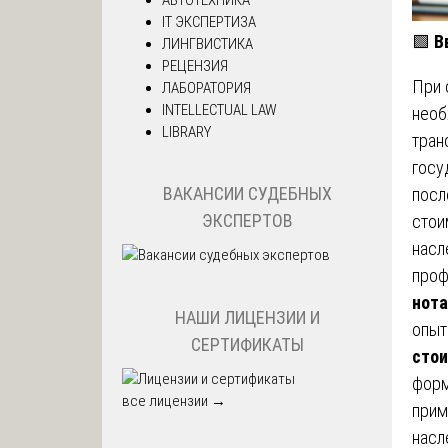
IT ЭКСПЕРТИЗА
🟩
В
ЛИНГВИСТИКА
РЕЦЕНЗИЯ
При 
ЛАБОРАТОРИЯ
INTELLECTUAL LAW
необ
LIBRARY
тран
госу
ВАКАНСИИ СУДЕБНЫХ
посл
ЭКСПЕРТОВ
стои
насл
проф
нота
НАШИ ЛИЦЕНЗИИ И
опыт
СЕРТИФИКАТЫ
стои
форм
все лицензии →
прим
насл