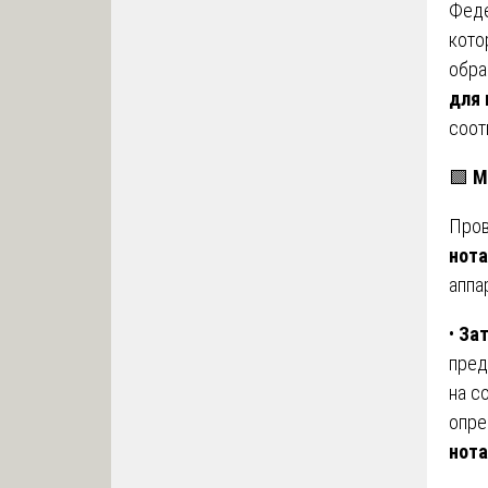
Феде
кото
обра
для 
соот
🟩
М
Про
нота
аппа
•
За
пред
на с
опре
нота