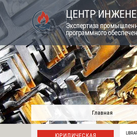
Skip
ЦЕНТР ИНЖЕНЕ
to
content
Экспертиза промышленно
программного обеспечен
Главная
LIBRA
ЮРИДИЧЕСКАЯ