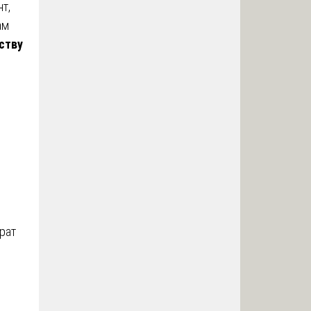
т,
ам
ству
рат