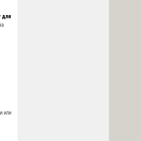
у для
за
и или