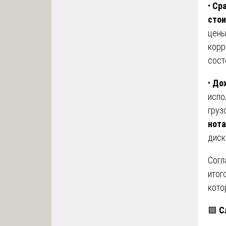
•
Ср
стои
цены
корр
сост
•
До
испо
груз
нота
диск
Согл
итог
кото
🟩
С