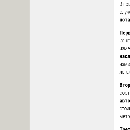
В пр
случ
нота
Перв
конс
изме
насл
изме
лега
Втор
сост
авто
стои
мето
Трет