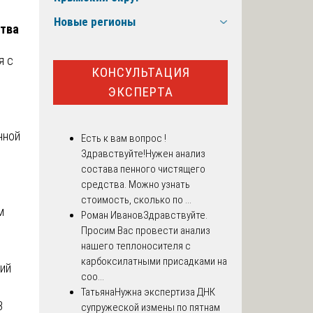
Новые регионы
ства
я с
КОНСУЛЬТАЦИЯ
ЭКСПЕРТА
нной
Есть к вам вопрос !
Здравствуйте!Нужен анализ
состава пенного чистящего
средства. Можно узнать
стоимость, сколько по ...
м
Роман Иванов
Здравствуйте.
Просим Вас провести анализ
нашего теплоносителя с
карбоксилатными присадками на
ий
соо...
Татьяна
Нужна экспертиза ДНК
В
супружеской измены по пятнам