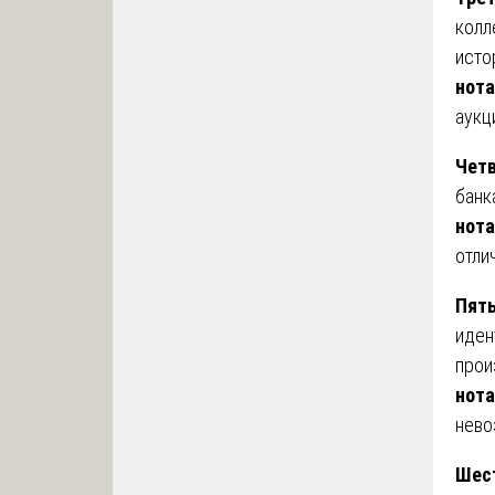
колл
исто
нота
аукц
Четв
банк
нота
отли
Пяты
иден
прои
нота
нево
Шест