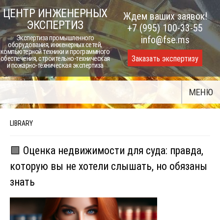
Skip
ЦЕНТР ИНЖЕНЕРНЫХ
Ждем ваших заявок!
to
ЭКСПЕРТИЗ
+7 (995) 100-33-55
content
Экспертиза промышленного
info@fse.ms
оборудования, инженерных сетей,
компьютерной техники и программного
Заказать экспертизу
обеспечения, строительно-техническая
и пожарно-техническая экспертиза
МЕНЮ
LIBRARY
🟩 Оценка недвижимости для суда: правда,
которую вы не хотели слышать, но обязаны
знать