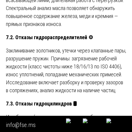
всасывающей линии, длительная работа с перегрузкой.
Спектральный анализ масла позволяет обнаружить
повышенное содержание железа, меди и кремния —
прямых признаков износа.
7.2. Отказы гидрораспределителей
⚙️
Заклинивание золотников, утечки через клапанные пары,
разрушение пружин. Причины: загрязнение рабочей
жидкости (класс чистоты ниже 18/16/13 по ISO 4406),
износ уплотнений, попадание механических примесей.
Исследование включает разборку и проверку зазоров
в сопряжениях, анализ жидкости на наличие частиц.
7.3. Отказы гидроцилиндров
🛢️
Изгиб штока (перегрузка с перекосом, боковая
info@fse.ms
нагрузка), срыв резьбы проушины, разрушение