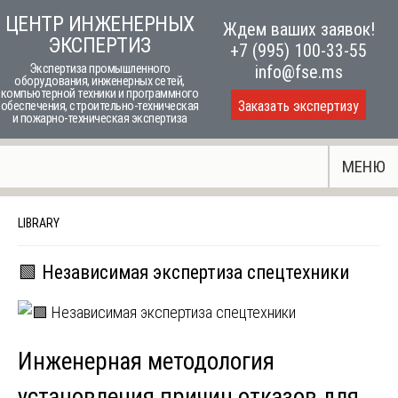
Skip
ЦЕНТР ИНЖЕНЕРНЫХ
Ждем ваших заявок!
to
ЭКСПЕРТИЗ
+7 (995) 100-33-55
content
Экспертиза промышленного
info@fse.ms
оборудования, инженерных сетей,
компьютерной техники и программного
Заказать экспертизу
обеспечения, строительно-техническая
и пожарно-техническая экспертиза
МЕНЮ
LIBRARY
🟩 Независимая экспертиза спецтехники
Инженерная методология
установления причин отказов для