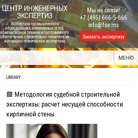
Skip
ЦЕНТР ИНЖЕНЕРНЫХ
Мы на связи!
to
ЭКСПЕРТИЗ
+7 (495) 666-5-666
content
Экспертиза промышленного
info@fse.ms
оборудования, инженерных сетей,
компьютерной техники и программного
Заказать экспертизу
обеспечения, строительно-техническая
и пожарно-техническая экспертиза
МЕНЮ
LIBRARY
🟩 Методология судебной строительной
экспертизы: расчет несущей способности
кирпичной стены