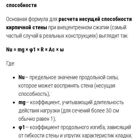
способности
Основная формула для
расчета несущей способности
кирпичной стены
при внецентренном сжатии (самый
частый случай в реальных конструкциях) выглядит так:
Nu = mg × φ1 × R × Ac × ω
Где:
Nu
— предельное значение продольной силы,
которое может воспринять стена (несущая
способность);
mg
— коэффициент, учитывающий длительность
действия нагрузки (для сечений более 30 см
обычно равен 1);
φ1
— коэффициент продольного изгиба, зависящий
от гибкости стены и упругих характеристик кладки;