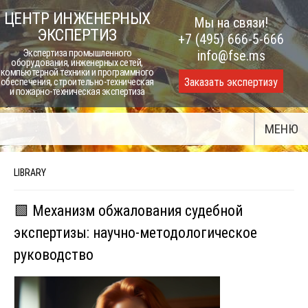
Skip
ЦЕНТР ИНЖЕНЕРНЫХ
Мы на связи!
to
ЭКСПЕРТИЗ
+7 (495) 666-5-666
content
Экспертиза промышленного
info@fse.ms
оборудования, инженерных сетей,
компьютерной техники и программного
Заказать экспертизу
обеспечения, строительно-техническая
и пожарно-техническая экспертиза
МЕНЮ
LIBRARY
🟩 Механизм обжалования судебной
экспертизы: научно-методологическое
руководство