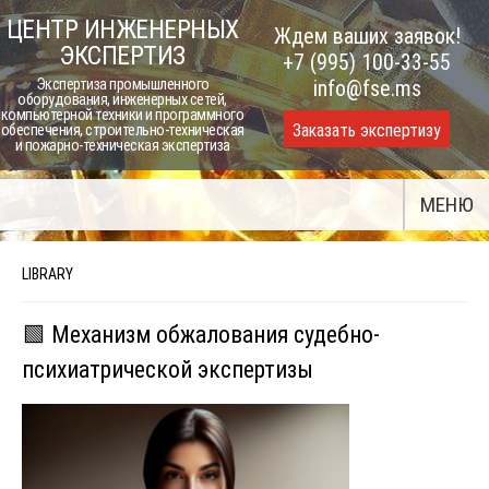
Skip
ЦЕНТР ИНЖЕНЕРНЫХ
Ждем ваших заявок!
to
ЭКСПЕРТИЗ
+7 (995) 100-33-55
content
Экспертиза промышленного
info@fse.ms
оборудования, инженерных сетей,
компьютерной техники и программного
Заказать экспертизу
обеспечения, строительно-техническая
и пожарно-техническая экспертиза
МЕНЮ
LIBRARY
🟩 Механизм обжалования судебно-
психиатрической экспертизы