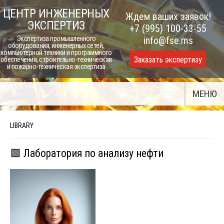
Skip
ЦЕНТР ИНЖЕНЕРНЫХ
Ждем ваших заявок!
to
ЭКСПЕРТИЗ
+7 (995) 100-33-55
content
Экспертиза промышленного
info@fse.ms
оборудования, инженерных сетей,
компьютерной техники и программного
Заказать экспертизу
обеспечения, строительно-техническая
и пожарно-техническая экспертиза
МЕНЮ
LIBRARY
🟩 Лаборатория по анализу нефти