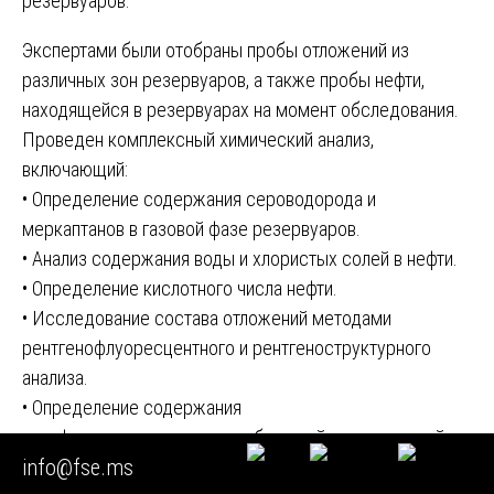
резервуаров.
Экспертами были отобраны пробы отложений из
различных зон резервуаров, а также пробы нефти,
находящейся в резервуарах на момент обследования.
Проведен комплексный химический анализ,
включающий:
• Определение содержания сероводорода и
меркаптанов в газовой фазе резервуаров.
• Анализ содержания воды и хлористых солей в нефти.
• Определение кислотного числа нефти.
• Исследование состава отложений методами
рентгенофлуоресцентного и рентгеноструктурного
анализа.
• Определение содержания
сульфатвосстанавливающих бактерий в подтоварной
info@fse.ms
воде.