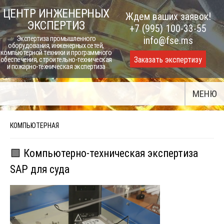
Skip
ЦЕНТР ИНЖЕНЕРНЫХ
Ждем ваших заявок!
to
ЭКСПЕРТИЗ
+7 (995) 100-33-55
content
Экспертиза промышленного
info@fse.ms
оборудования, инженерных сетей,
компьютерной техники и программного
Заказать экспертизу
обеспечения, строительно-техническая
и пожарно-техническая экспертиза
МЕНЮ
КОМПЬЮТЕРНАЯ
🟩 Компьютерно-техническая экспертиза
SAP для суда