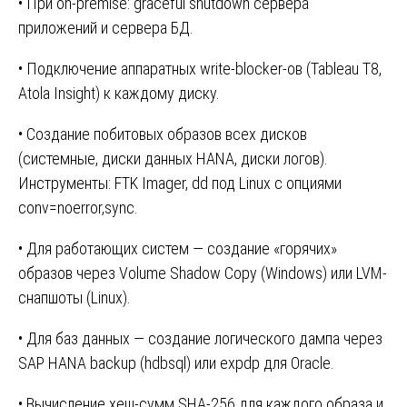
• При on-premise: graceful shutdown сервера
приложений и сервера БД.
• Подключение аппаратных write-blocker-ов (Tableau T8,
Atola Insight) к каждому диску.
• Создание побитовых образов всех дисков
(системные, диски данных HANA, диски логов).
Инструменты: FTK Imager, dd под Linux с опциями
conv=noerror,sync.
• Для работающих систем — создание «горячих»
образов через Volume Shadow Copy (Windows) или LVM-
снапшоты (Linux).
• Для баз данных — создание логического дампа через
SAP HANA backup (hdbsql) или expdp для Oracle.
• Вычисление хеш-сумм SHA-256 для каждого образа и