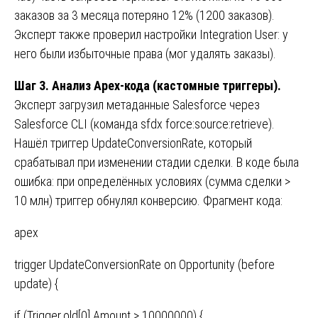
заказов за 3 месяца потеряно 12% (1200 заказов).
Эксперт также проверил настройки Integration User: у
него были избыточные права (мог удалять заказы).
Шаг 3. Анализ Apex-кода (кастомные триггеры).
Эксперт загрузил метаданные Salesforce через
Salesforce CLI (команда sfdx force:source:retrieve).
Нашёл триггер UpdateConversionRate, который
срабатывал при изменении стадии сделки. В коде была
ошибка: при определённых условиях (сумма сделки >
10 млн) триггер обнулял конверсию. Фрагмент кода:
apex
trigger UpdateConversionRate on Opportunity (before
update) {
if (Trigger.old[0].Amount > 10000000) {