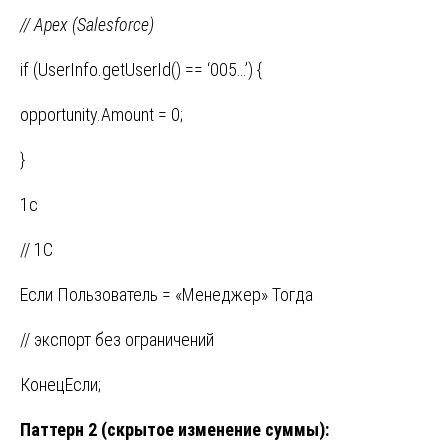
// Apex (Salesforce)
if (UserInfo.getUserId() == ‘005…’) {
opportunity.Amount = 0;
}
1c
// 1С
Если Пользователь = «Менеджер» Тогда
// экспорт без ограничений
КонецЕсли;
Паттерн 2 (скрытое изменение суммы):