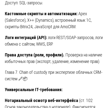
Доступ: SQL-запросы.
Кастомные
скрипты
и
автоматизации
:
Apex
(Salesforce), X++ (Dynamics), встроенный язык 1С,
скрипты Bitrix24, JavaScript для AmoCRM.
Логи интеграций (API):
логи REST/SOAP-запросов, логи
обмена с сайтом, WMS, ERP.
Права доступа (роли, профили).
Проверка на наличие
избыточных прав (экспорт, удаление, изменение прав).
Глава 7. Chain of custody при экспертизе облачных CRM-
систем 🔗📦
Универсальные IT-требования:
Нотариальный осмотр веб-интерфейса
(ст. 102
Основ законодательства о нотариате). Фиксируется: