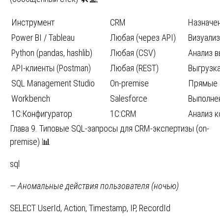
Инструмент
CRM
Назначе
Power BI / Tableau
Любая (через API)
Визуализ
Python (pandas, hashlib)
Любая (CSV)
Анализ в
API-клиенты (Postman)
Любая (REST)
Выгрузка
SQL Management Studio
On-premise
Прямые 
Workbench
Salesforce
Выполне
1С:Конфигуратор
1С:CRM
Анализ к
Глава 9. Типовые SQL-запросы для CRM-экспертизы (on-
premise) 📊
sql
— Аномальные действия пользователя (ночью)
SELECT UserId, Action, Timestamp, IP, RecordId