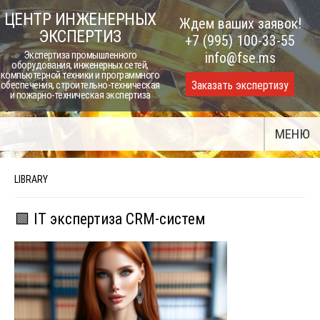
Skip
ЦЕНТР ИНЖЕНЕРНЫХ
Ждем ваших заявок!
to
ЭКСПЕРТИЗ
+7 (995) 100-33-55
content
Экспертиза промышленного
info@fse.ms
оборудования, инженерных сетей,
компьютерной техники и программного
Заказать экспертизу
обеспечения, строительно-техническая
и пожарно-техническая экспертиза
МЕНЮ
LIBRARY
🟩 IT экспертиза CRM-систем