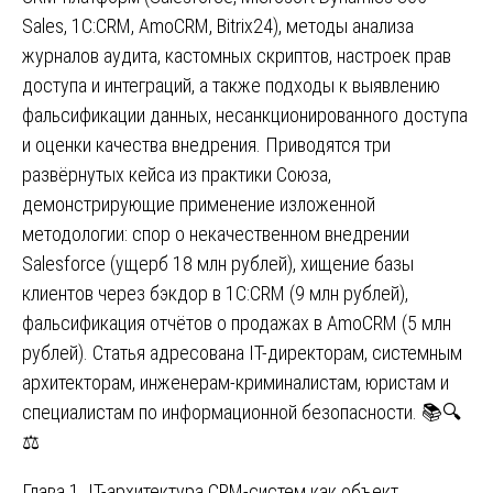
Sales, 1С:CRM, AmoCRM, Bitrix24), методы анализа
журналов аудита, кастомных скриптов, настроек прав
доступа и интеграций, а также подходы к выявлению
фальсификации данных, несанкционированного доступа
и оценки качества внедрения. Приводятся три
развёрнутых кейса из практики Союза,
демонстрирующие применение изложенной
методологии: спор о некачественном внедрении
Salesforce (ущерб 18 млн рублей), хищение базы
клиентов через бэкдор в 1С:CRM (9 млн рублей),
фальсификация отчётов о продажах в AmoCRM (5 млн
рублей). Статья адресована IT-директорам, системным
архитекторам, инженерам-криминалистам, юристам и
специалистам по информационной безопасности. 📚🔍
⚖️
Глава 1. IT-архитектура CRM-систем как объект