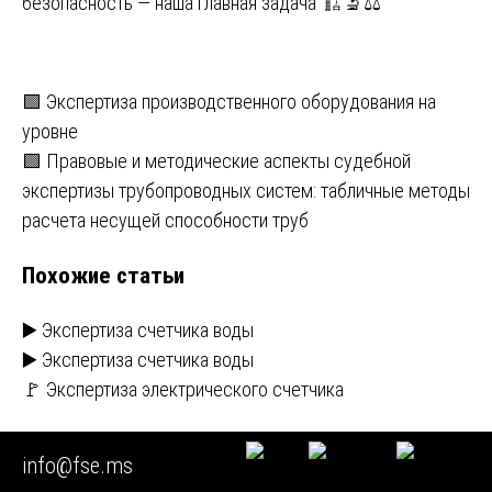
безопасность — наша главная задача 🏗️🔬⚖️
Навигация
🟩 Экспертиза производственного оборудования на
уровне
по
🟩 Правовые и методические аспекты судебной
записям
экспертизы трубопроводных систем: табличные методы
расчета несущей способности труб
Похожие статьи
▶️ Экспертиза счетчика воды
▶️ Экспертиза счетчика воды
🚩 Экспертиза электрического счетчика
Новые статьи
info@fse.ms