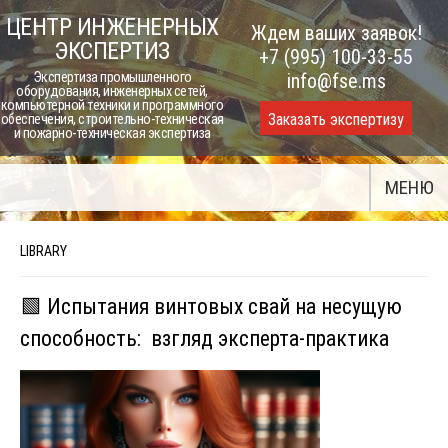
Skip
ЦЕНТР ИНЖЕНЕРНЫХ
Ждем ваших заявок!
to
ЭКСПЕРТИЗ
+7 (995) 100-33-55
content
Экспертиза промышленного
info@fse.ms
оборудования, инженерных сетей,
компьютерной техники и программного
Заказать экспертизу
обеспечения, строительно-техническая
и пожарно-техническая экспертиза
МЕНЮ
LIBRARY
🟩 Испытания винтовых свай на несущую
способность: взгляд эксперта-практика