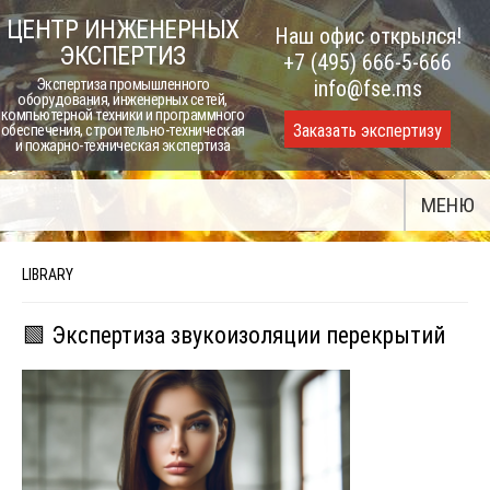
Skip
ЦЕНТР ИНЖЕНЕРНЫХ
Наш офис открылся!
to
ЭКСПЕРТИЗ
+7 (495) 666-5-666
content
Экспертиза промышленного
info@fse.ms
оборудования, инженерных сетей,
компьютерной техники и программного
Заказать экспертизу
обеспечения, строительно-техническая
и пожарно-техническая экспертиза
МЕНЮ
LIBRARY
🟩 Экспертиза звукоизоляции перекрытий