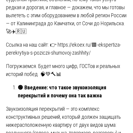
редкая и дорогая, и главное — докажем, что мы готовы
вылететь с этим оборудованием в любой регион России
— от Калининграда до Камчатки, от Сочи до Норильска.
🚀✈️🇷🇺
Ссылка на наш сайт: 👉
https://ekoex.ru/🟥-ekspertiza-
perekrytiya-s-poziczii-shumovoj-zashhity/
Погружаемся. Будет много цифр, ГОСТов и реальных
историй побед. 🧠💚🔨📊
🟢
Введение: что такое звукоизоляция
перекрытий и почему она так важна
Звукоизоляция перекрытий — это комплекс
конструктивных решений, который должен защищать
нижерасположенную квартиру от двух видов шума:
воздушного (голоса, музыка, телевизор, разговоры) и