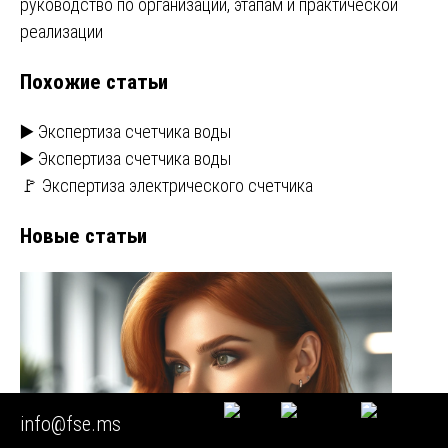
руководство по организации, этапам и практической
записям
реализации
Похожие статьи
▶️ Экспертиза счетчика воды
▶️ Экспертиза счетчика воды
🚩 Экспертиза электрического счетчика
Новые статьи
info@fse.ms