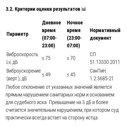
3.2. Критерии оценки результатов
📊
Дневное
Ночное
время
время
Нормативный
Параметр
(07:00-
(23:00-
документ
23:00)
07:00)
Виброскорость
СП
≤ 75
≤ 70
Lv, дБ
51.13330.2011
Виброускорение
СанПиН
≤ 49
≤ 45
(верт.), дБ
1.2.3685-21
Любое отклонение от указанных значений является
прямым нарушением санитарных норм и основанием
для судебного иска. Превышение на 3 дБ и более
считается значительным нарушением, при котором суд
практически всегда встает на сторону истца.