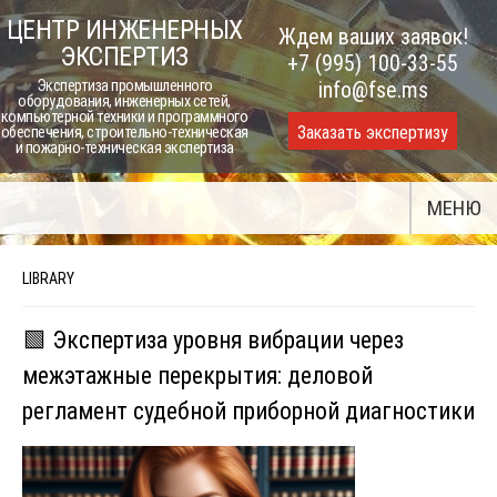
Skip
ЦЕНТР ИНЖЕНЕРНЫХ
Ждем ваших заявок!
to
ЭКСПЕРТИЗ
+7 (995) 100-33-55
content
Экспертиза промышленного
info@fse.ms
оборудования, инженерных сетей,
компьютерной техники и программного
Заказать экспертизу
обеспечения, строительно-техническая
и пожарно-техническая экспертиза
МЕНЮ
LIBRARY
🟩 Экспертиза уровня вибрации через
межэтажные перекрытия: деловой
регламент судебной приборной диагностики