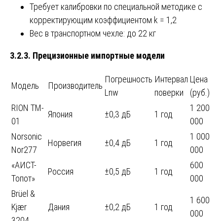
Требует калибровки по специальной методике с
корректирующим коэффициентом k = 1,2
Вес в транспортном чехле: до 22 кг
3.2.3. Прецизионные импортные модели
Погрешность
Интервал
Цена
Модель
Производитель
Lnw
поверки
(руб.)
RION TM-
1 200
Япония
±0,3 дБ
1 год
01
000
Norsonic
1 000
Норвегия
±0,4 дБ
1 год
Nor277
000
«АИСТ-
600
Россия
±0,5 дБ
1 год
Топот»
000
Brüel &
1 600
Kjær
Дания
±0,2 дБ
1 год
000
3204