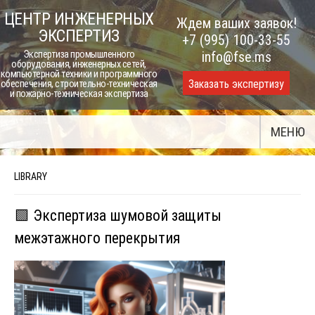
Skip
ЦЕНТР ИНЖЕНЕРНЫХ
Ждем ваших заявок!
to
ЭКСПЕРТИЗ
+7 (995) 100-33-55
content
Экспертиза промышленного
info@fse.ms
оборудования, инженерных сетей,
компьютерной техники и программного
Заказать экспертизу
обеспечения, строительно-техническая
и пожарно-техническая экспертиза
МЕНЮ
LIBRARY
🟩 Экспертиза шумовой защиты
межэтажного перекрытия