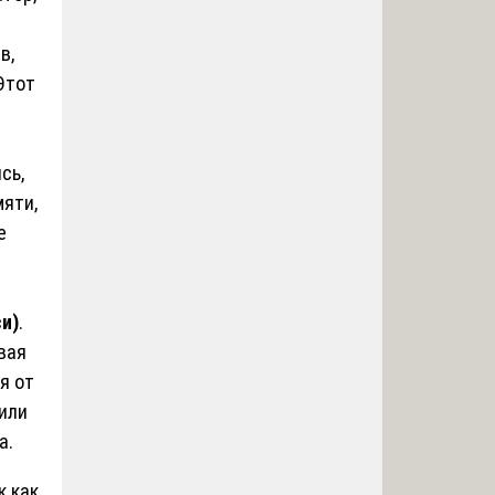
в,
Этот
сь,
мяти,
е
и)
.
вая
я от
или
а.
к как