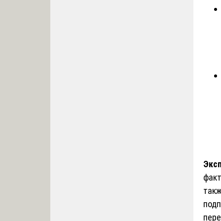
Эксп
факт
такж
подп
пере