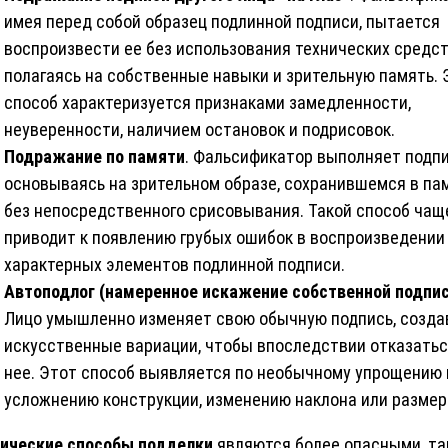
имея перед собой образец подлинной подписи, пытается
воспроизвести ее без использования технических средст
полагаясь на собственные навыки и зрительную память. 
способ характеризуется признаками замедленности,
неуверенности, наличием остановок и подрисовок.
Подражание по памяти
. Фальсификатор выполняет подпи
основываясь на зрительном образе, сохранившемся в па
без непосредственного срисовывания. Такой способ чащ
приводит к появлению грубых ошибок в воспроизведении
характерных элементов подлинной подписи.
Автоподлог (намеренное искажение собственной подпис
Лицо умышленно изменяет свою обычную подпись, созда
искусственные вариации, чтобы впоследствии отказатьс
нее. Этот способ выявляется по необычному упрощению 
усложнению конструкции, изменению наклона или размер
ические способы подделки
являются более опасными, та