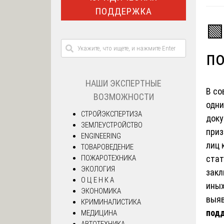
ПОДДЕРЖКА
🟩
п
НАШИ ЭКСПЕРТНЫЕ
В со
ВОЗМОЖНОСТИ
одни
СТРОЙЭКСПЕРТИЗА
доку
ЗЕМЛЕУСТРОЙСТВО
приз
ENGINEERING
лиц 
ТОВАРОВЕДЕНИЕ
ПОЖАРОТЕХНИКА
стат
ЭКОЛОГИЯ
закл
О Ц Е Н К А
иных
ЭКОНОМИКА
выяв
КРИМИНАЛИСТИКА
подд
МЕДИЦИНА
АВТОТЕХНИКА