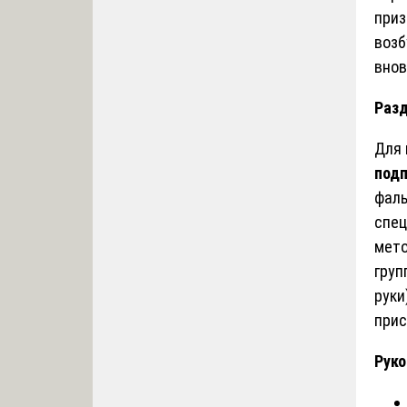
приз
возб
внов
Разд
Для 
под
фаль
спец
мето
груп
руки
прис
Руко