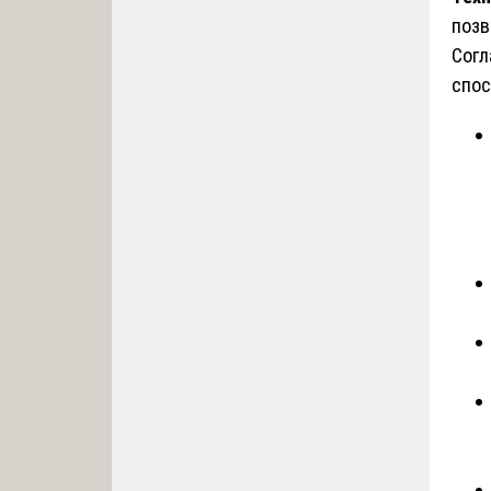
позв
Согл
спос