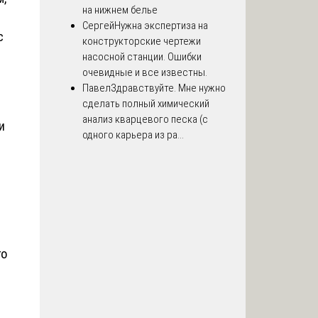
на нижнем белье
Сергей
Нужна экспертиза на
с
конструкторские чертежи
насосной станции. Ошибки
очевидные и все известны.
Павел
Здравствуйте. Мне нужно
сделать полный химический
анализ кварцевого песка (с
и
одного карьера из ра...
го