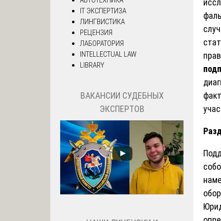
иссл
IT ЭКСПЕРТИЗА
фаль
ЛИНГВИСТИКА
случ
РЕЦЕНЗИЯ
стат
ЛАБОРАТОРИЯ
INTELLECTUAL LAW
прав
LIBRARY
под
диаг
факт
ВАКАНСИИ СУДЕБНЫХ
учас
ЭКСПЕРТОВ
Разд
Подд
собо
наме
обор
Юрид
опре