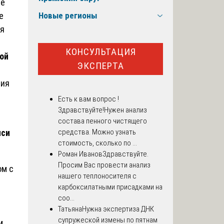
ие
е
Новые регионы
ая
КОНСУЛЬТАЦИЯ
ой
ЭКСПЕРТА
ния
Есть к вам вопрос !
Здравствуйте!Нужен анализ
состава пенного чистящего
иси
средства. Можно узнать
стоимость, сколько по ...
Роман Иванов
Здравствуйте.
Просим Вас провести анализ
ом с
нашего теплоносителя с
карбоксилатными присадками на
соо...
Татьяна
Нужна экспертиза ДНК
супружеской измены по пятнам
м,