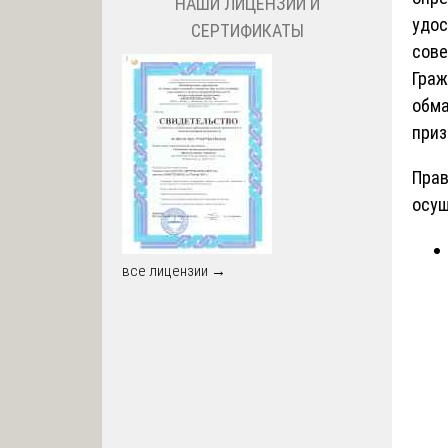
НАШИ ЛИЦЕНЗИИ И
удос
СЕРТИФИКАТЫ
сове
Граж
обма
приз
Прав
осущ
все лицензии →