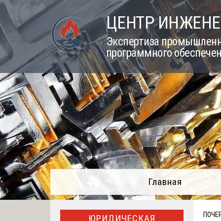
Skip
ЦЕНТР ИНЖЕНЕ
to
content
Экспертиза промышленно
программного обеспечен
Главная
ПОЧЕР
ЮРИДИЧЕСКАЯ