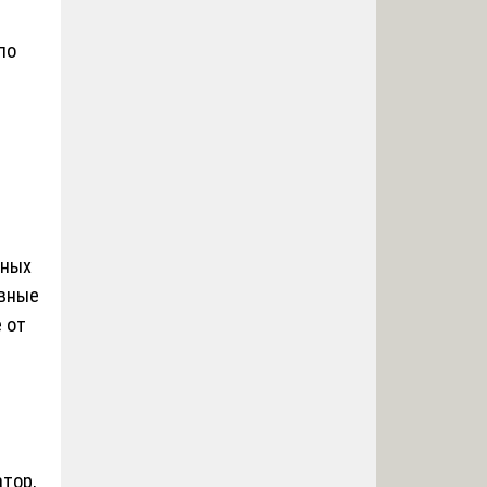
по
нных
овные
 от
атор,