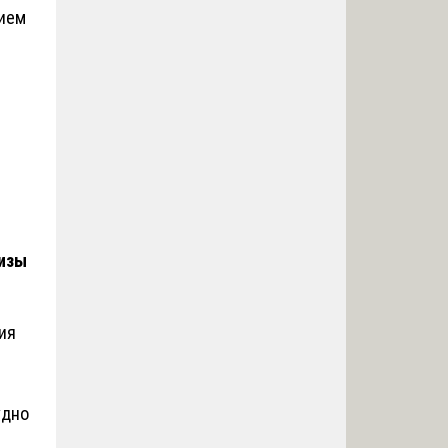
нием
изы
ия
удно