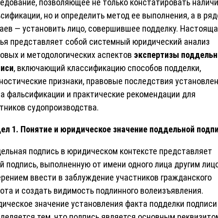
едование, позволяющее не только констатировать налич
сификации, но и определить метод ее выполнения, а в ряд
аев — установить лицо, совершившее подделку. Настоящ
ья представляет собой системный юридический анализ
овых и методологических аспектов
экспертизы поддельн
писи
, включающий классификацию способов подделки,
ностические признаки, правовые последствия установле
а фальсификации и практические рекомендации для
тников судопроизводства.
ел 1. Понятие и юридическое значение поддельной подп
ельная подпись в юридическом контексте представляет
й подпись, выполненную от имени одного лица другим лиц
рением ввести в заблуждение участников гражданского
ота и создать видимость подлинного волеизъявления.
ическое значение установления факта подделки подписи
деляется тем, что подпись является основным реквизито