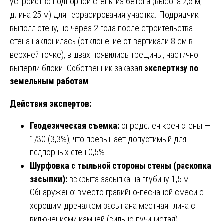
устройство подпорной стены из бетона (высота 2,5 м,
длина 25 м) для террасирования участка. Подрядчик
выполл стену, но через 2 года после строительства
стена наклонилась (отклонение от вертикали 8 см в
верхней точке), в швах появились трещины, частично
выперли блоки. Собственник заказал
экспертизу по
земельным работам
.
Действия экспертов:
Геодезическая съемка:
определен крен стены —
1/30 (3,3%), что превышает допустимый для
подпорных стен 0,5%.
Шурфовка с тыльной стороны стены (раскопка
засыпки):
вскрыта засыпка на глубину 1,5 м.
Обнаружено: вместо гравийно-песчаной смеси с
хорошим дренажем засыпана местная глина с
включениями камней (сильно пучинистая).