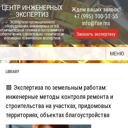
Skip
ЦЕНТР ИНЖЕНЕРНЫХ
Ждем ваших заявок!
to
ЭКСПЕРТИЗ
+7 (995) 100-33-55
content
Экспертиза промышленного
info@fse.ms
оборудования, инженерных сетей,
компьютерной техники и программного
Заказать экспертизу
обеспечения, строительно-техническая
и пожарно-техническая экспертиза
МЕНЮ
LIBRARY
🟩 Экспертиза по земельным работам:
инженерные методы контроля ремонта и
строительства на участках, придомовых
территориях, объектах благоустройства