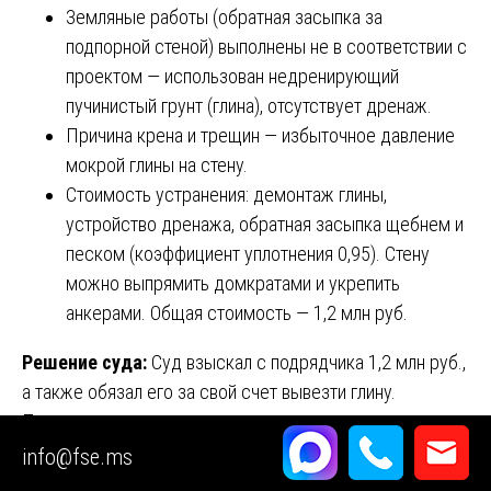
Земляные работы (обратная засыпка за
подпорной стеной) выполнены не в соответствии с
проектом — использован недренирующий
пучинистый грунт (глина), отсутствует дренаж.
Причина крена и трещин — избыточное давление
мокрой глины на стену.
Стоимость устранения: демонтаж глины,
устройство дренажа, обратная засыпка щебнем и
песком (коэффициент уплотнения 0,95). Стену
можно выпрямить домкратами и укрепить
анкерами. Общая стоимость — 1,2 млн руб.
Решение суда:
Суд взыскал с подрядчика 1,2 млн руб.,
а также обязал его за свой счет вывезти глину.
Подрядчик пытался доказать, что «глина местная —
экономичнее», но суд отклонил, указав, что договор был
info@fse.ms
на «работы по проекту», а отступления не согласованы.