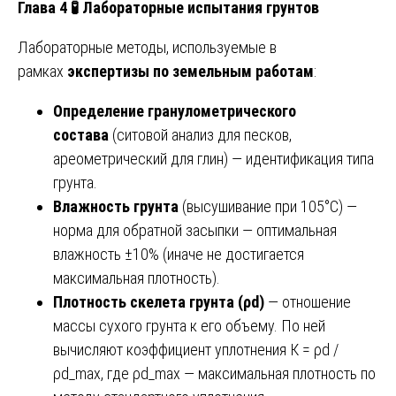
Глава 4
🧪
Лабораторные испытания грунтов
Лабораторные методы, используемые в
рамках
экспертизы по земельным работам
:
Определение гранулометрического
состава
(ситовой анализ для песков,
ареометрический для глин) — идентификация типа
грунта.
Влажность грунта
(высушивание при 105°С) —
норма для обратной засыпки — оптимальная
влажность ±10% (иначе не достигается
максимальная плотность).
Плотность скелета грунта (ρd)
— отношение
массы сухого грунта к его объему. По ней
вычисляют коэффициент уплотнения К = ρd /
ρd_max, где ρd_max — максимальная плотность по