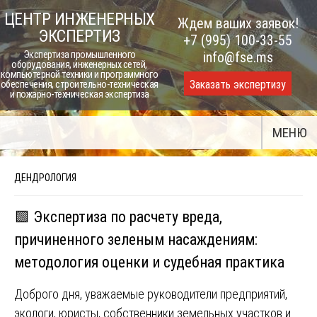
Skip
ЦЕНТР ИНЖЕНЕРНЫХ
Ждем ваших заявок!
to
ЭКСПЕРТИЗ
+7 (995) 100-33-55
content
Экспертиза промышленного
info@fse.ms
оборудования, инженерных сетей,
компьютерной техники и программного
Заказать экспертизу
обеспечения, строительно-техническая
и пожарно-техническая экспертиза
МЕНЮ
ДЕНДРОЛОГИЯ
🟩 Экспертиза по расчету вреда,
причиненного зеленым насаждениям:
методология оценки и судебная практика
Доброго дня, уважаемые руководители предприятий,
экологи, юристы, собственники земельных участков и