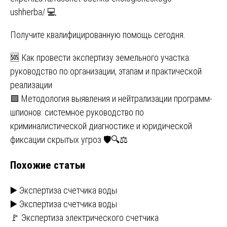
ushherba/
💻
Получите квалифицированную помощь сегодня.
Навигация
🆘 Как провести экспертизу земельного участка:
руководство по организации, этапам и практической
по
реализации
записям
🟩 Методология выявления и нейтрализации программ-
шпионов: системное руководство по
криминалистической диагностике и юридической
фиксации скрытых угроз 🛡️🔍⚖️
Похожие статьи
▶️ Экспертиза счетчика воды
▶️ Экспертиза счетчика воды
🚩 Экспертиза электрического счетчика