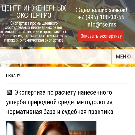
Skip
ЦЕНТР ИНЖЕНЕРНЫХ
Ждем ваших заявок!
to
ЭКСПЕРТИЗ
+7 (995) 100-33-55
content
Экспертиза промышленного
info@fse.ms
оборудования, инженерных сетей,
компьютерной техники и программного
Заказать экспертизу
обеспечения, строительно-техническая
и пожарно-техническая экспертиза
МЕНЮ
LIBRARY
🟩 Экспертиза по расчету нанесенного
ущерба природной среде: методология,
нормативная база и судебная практика