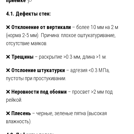
приемке
🩺
4.1. Дефекты стен:
❌
Отклонение от вертикали
– более 10 мм на 2 м
(норма 2-5 мм). Причина: плохое оштукатуривание,
отсутствие маяков.
❌
Трещины
– раскрытие >0.3 мм, длина >1 м.
❌
Отслоение штукатурки
– адгезия <0.3 МПа,
пустоты при простукивании.
❌
Неровности под обоями
– просвет >2 мм под
рейкой.
❌
Плесень
– черные, зеленые пятна (высокая
влажность).