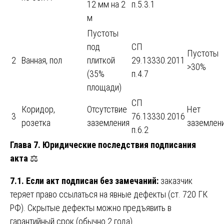
12 мм на 2
п.5.3.1
м
Пустоты
под
СП
Пустоты
2
Ванная, пол
плиткой
29.13330.2011
>30%
(35%
п.4.7
площади)
СП
Коридор,
Отсутствие
Нет
3
76.13330.2016
розетка
заземления
заземлен
п.6.2
Глава 7. Юридические последствия подписания
акта
⚖️
7.1. Если акт подписан без замечаний:
заказчик
теряет право ссылаться на явные дефекты (ст. 720 ГК
РФ). Скрытые дефекты можно предъявить в
гарантийный срок (обычно 2 года).