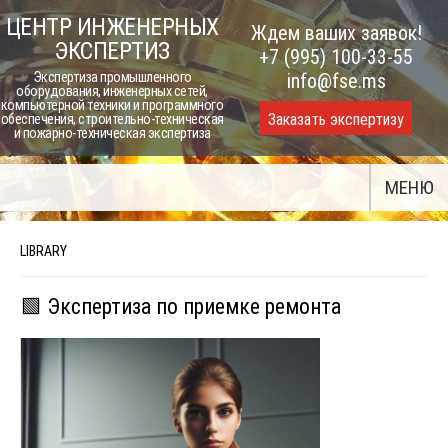
Skip
ЦЕНТР ИНЖЕНЕРНЫХ
Ждем ваших заявок!
to
ЭКСПЕРТИЗ
+7 (995) 100-33-55
content
Экспертиза промышленного
info@fse.ms
оборудования, инженерных сетей,
компьютерной техники и программного
Заказать экспертизу
обеспечения, строительно-техническая
и пожарно-техническая экспертиза
МЕНЮ
LIBRARY
🟩 Экспертиза по приемке ремонта