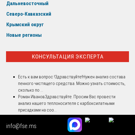
Дальневосточный
Северо-Кавказский
Крымский округ
Новые регионы
КОНСУЛЬТАЦИЯ ЭКСПЕРТА
Есть к вам вопрос !
Здравствуйте!Нужен анализ состава
пенного чистящего средства. Можно узнать стоимость,
сколько по ...
Роман Иванов
Здравствуйте. Просим Вас провести
анализ нашего теплоносителя с карбоксилатными
присадками на соо...
Татьяна
Нужна экспертиза ДНК супружеской измены по
пятнам на нижнем белье
info@fse.ms
Сергей
Нужна экспертиза на конструкторские чертежи