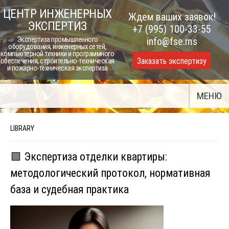
Skip
ЦЕНТР ИНЖЕНЕРНЫХ
Ждем ваших заявок!
to
ЭКСПЕРТИЗ
+7 (995) 100-33-55
content
Экспертиза промышленного
info@fse.ms
оборудования, инженерных сетей,
компьютерной техники и программного
Заказать экспертизу
обеспечения, строительно-техническая
и пожарно-техническая экспертиза
МЕНЮ
LIBRARY
🟩 Экспертиза отделки квартиры:
методологический протокол, нормативная
база и судебная практика