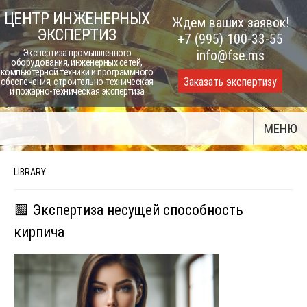
Skip
ЦЕНТР ИНЖЕНЕРНЫХ
Ждем ваших заявок!
to
ЭКСПЕРТИЗ
+7 (995) 100-33-55
content
Экспертиза промышленного
info@fse.ms
оборудования, инженерных сетей,
компьютерной техники и программного
Заказать экспертизу
обеспечения, строительно-техническая
и пожарно-техническая экспертиза
МЕНЮ
LIBRARY
🟩 Экспертиза несущей способность
кирпича