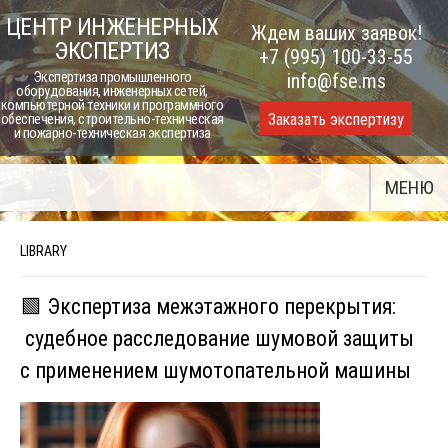
Skip
ЦЕНТР ИНЖЕНЕРНЫХ
Ждем ваших заявок!
to
ЭКСПЕРТИЗ
+7 (995) 100-33-55
content
Экспертиза промышленного
info@fse.ms
оборудования, инженерных сетей,
компьютерной техники и программного
Заказать экспертизу
обеспечения, строительно-техническая
и пожарно-техническая экспертиза
МЕНЮ
LIBRARY
🟩 Экспертиза межэтажного перекрытия:
судебное расследование шумовой защиты
с применением шумотопательной машины