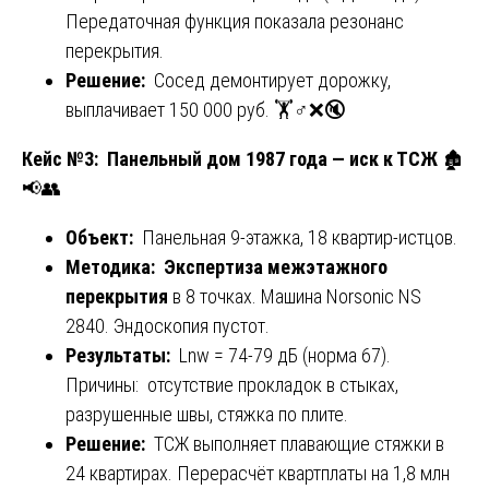
Передаточная функция показала резонанс
перекрытия.
Решение:
Сосед демонтирует дорожку,
выплачивает 150 000 руб. 🏋️♂️❌🔇
Кейс №3: Панельный дом 1987 года — иск к ТСЖ
🏚️
📢👥
Объект:
Панельная 9-этажка, 18 квартир-истцов.
Методика:
Экспертиза межэтажного
перекрытия
в 8 точках. Машина Norsonic NS
2840. Эндоскопия пустот.
Результаты:
Lnw = 74-79 дБ (норма 67).
Причины: отсутствие прокладок в стыках,
разрушенные швы, стяжка по плите.
Решение:
ТСЖ выполняет плавающие стяжки в
24 квартирах. Перерасчёт квартплаты на 1,8 млн