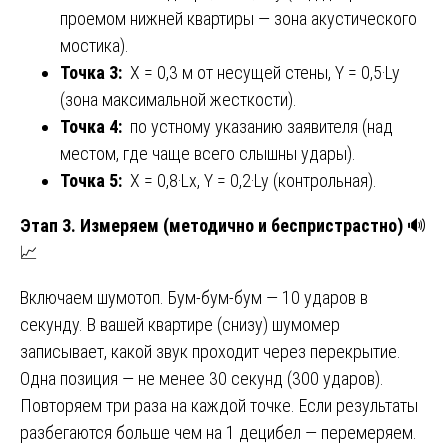
проемом нижней квартиры — зона акустического
мостика).
Точка 3:
X = 0,3 м от несущей стены, Y = 0,5·Ly
(зона максимальной жесткости).
Точка 4:
по устному указанию заявителя (над
местом, где чаще всего слышны удары).
Точка 5:
X = 0,8·Lx, Y = 0,2·Ly (контрольная).
Этап 3. Измеряем (методично и беспристрастно)
🔊
📈
Включаем шумотоп. Бум-бум-бум — 10 ударов в
секунду. В вашей квартире (снизу) шумомер
записывает, какой звук проходит через перекрытие.
Одна позиция — не менее 30 секунд (300 ударов).
Повторяем три раза на каждой точке. Если результаты
разбегаются больше чем на 1 децибел — перемеряем.