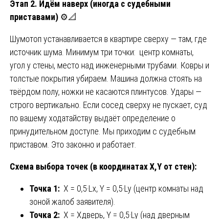
Этап 2. Идём наверх (иногда с судебными
приставами)
⚙️📐
Шумотоп устанавливается в квартире сверху — там, где
источник шума. Минимум три точки: центр комнаты,
угол у стены, место над инженерными трубами. Ковры и
толстые покрытия убираем. Машина должна стоять на
твёрдом полу, ножки не касаются плинтусов. Удары —
строго вертикально. Если сосед сверху не пускает, суд
по вашему ходатайству выдаёт определение о
принудительном доступе. Мы приходим с судебным
приставом. Это законно и работает.
Схема выбора точек (в координатах X,Y от стен):
Точка 1:
X = 0,5·Lx, Y = 0,5·Ly (центр комнаты над
зоной жалоб заявителя).
Точка 2:
X = Xдверь, Y = 0,5·Ly (над дверным