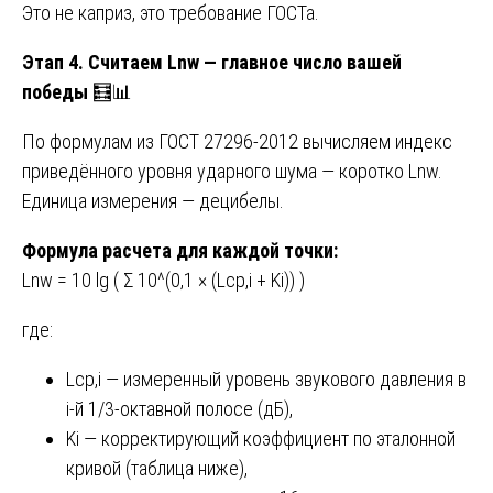
Это не каприз, это требование ГОСТа.
Этап 4. Считаем Lnw — главное число вашей
победы
🧮📊
По формулам из ГОСТ 27296-2012 вычисляем индекс
приведённого уровня ударного шума — коротко Lnw.
Единица измерения — децибелы.
Формула расчета для каждой точки:
Lnw = 10 lg ( Σ 10^(0,1 × (Lср,i + Ki)) )
где:
Lср,i — измеренный уровень звукового давления в
i-й 1/3-октавной полосе (дБ),
Ki — корректирующий коэффициент по эталонной
кривой (таблица ниже),