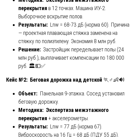
перекрытия
в 12 точках. Машина ИУ-2.
Выборочное вскрытие полов.
Результаты:
Lnw = 68-73 дБ (норма 60). Причина
— проектная плавающая стяжка заменена на
стяжку по полиэтилену. Экономия 8 млн руб.
Решение:
Застройщик переделывает полы (24
млн руб.), выплачивает компенсации по 180 000
руб. 🏛️💵✅
Кейс №2: Беговая дорожка над детской
🏃♂️👶🔊
Объект:
Панельная 9-этажка. Сосед установил
беговую дорожку.
Методика:
Экспертиза межэтажного
перекрытия
+ акселерометры.
Результаты:
Lnw = 77 дБ (норма 67).
Виброскорость на 16 Гц = 68 дБ (ПДУ 55 дБ).