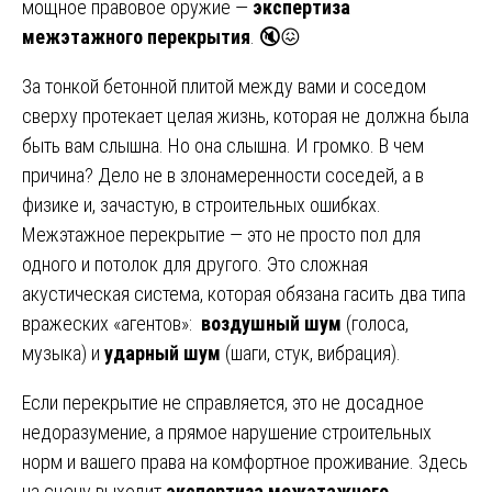
мощное правовое оружие —
экспертиза
межэтажного перекрытия
. 🔇😖
За тонкой бетонной плитой между вами и соседом
сверху протекает целая жизнь, которая не должна была
быть вам слышна. Но она слышна. И громко. В чем
причина? Дело не в злонамеренности соседей, а в
физике и, зачастую, в строительных ошибках.
Межэтажное перекрытие — это не просто пол для
одного и потолок для другого. Это сложная
акустическая система, которая обязана гасить два типа
вражеских «агентов»:
воздушный шум
(голоса,
музыка) и
ударный шум
(шаги, стук, вибрация).
Если перекрытие не справляется, это не досадное
недоразумение, а прямое нарушение строительных
норм и вашего права на комфортное проживание. Здесь
на сцену выходит
экспертиза межэтажного