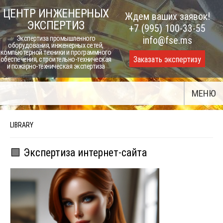
Skip
ЦЕНТР ИНЖЕНЕРНЫХ
Ждем ваших заявок!
to
ЭКСПЕРТИЗ
+7 (995) 100-33-55
content
Экспертиза промышленного
info@fse.ms
оборудования, инженерных сетей,
компьютерной техники и программного
Заказать экспертизу
обеспечения, строительно-техническая
и пожарно-техническая экспертиза
МЕНЮ
LIBRARY
🟩 Экспертиза интернет-сайта