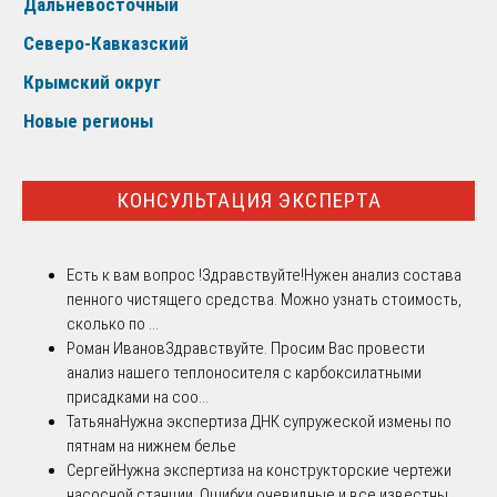
Дальневосточный
Северо-Кавказский
Крымский округ
Новые регионы
КОНСУЛЬТАЦИЯ ЭКСПЕРТА
Есть к вам вопрос !
Здравствуйте!Нужен анализ состава
пенного чистящего средства. Можно узнать стоимость,
сколько по ...
Роман Иванов
Здравствуйте. Просим Вас провести
анализ нашего теплоносителя с карбоксилатными
присадками на соо...
Татьяна
Нужна экспертиза ДНК супружеской измены по
пятнам на нижнем белье
Сергей
Нужна экспертиза на конструкторские чертежи
насосной станции. Ошибки очевидные и все известны.