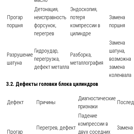
Детонация,
Эндоскопия,
Прогар
неисправность
потеря
Замена
поршня
форсунок,
компрессии в
поршня
перегрев
цилиндре
Замена
Гидроудар,
шатуна,
Разрушение
Разборка,
перегрузка,
возможна
шатуна
металлография
дефект металла
замена
коленвала
3.2. Дефекты головки блока цилиндров
Диагностические
Дефект
Причины
Послед
признаки
Падение
компрессии в
Перегрев, дефект
Замена
Прогар
двух соседних