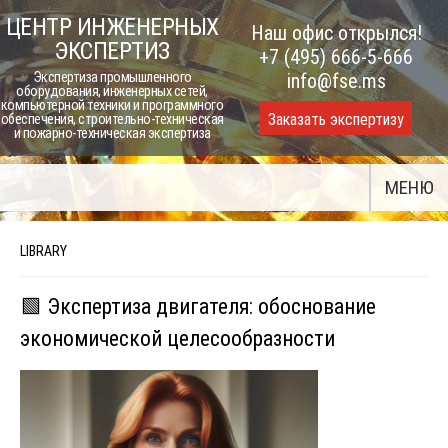
Skip
ЦЕНТР ИНЖЕНЕРНЫХ
Наш офис открылся!
to
ЭКСПЕРТИЗ
+7 (495) 666-5-666
content
Экспертиза промышленного
info@fse.ms
оборудования, инженерных сетей,
компьютерной техники и программного
Заказать экспертизу
обеспечения, строительно-техническая
и пожарно-техническая экспертиза
МЕНЮ
LIBRARY
🟩 Экспертиза двигателя: обоснование
экономической целесообразности