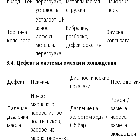
вкладышей
перегрузка,
металлическая
шлифовка
усталость
стружка
шеек
Усталостный
износ,
Вибрация,
Трещина
Замена
дефект
разборка,
коленвала
коленвала
металла,
дефектоскопия
перегрузка
3.4. Дефекты системы смазки и охлаждения
Диагностические
Дефект
Причины
Последстви
признаки
Износ
Ремонт/
масляного
Падение
Давление на
замена
насоса, износ
давления
холостом ходу <
насоса,
подшипников,
масла
0,5 бар
замена
засорение
вкладышей
маслоприемника