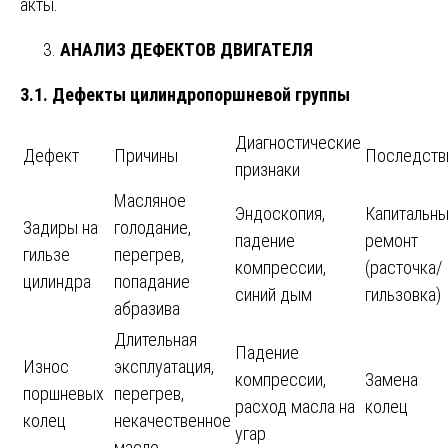
акты.
АНАЛИЗ ДЕФЕКТОВ ДВИГАТЕЛЯ
3.1. Дефекты цилиндропоршневой группы
Диагностические
Дефект
Причины
Последств
признаки
Масляное
Эндоскопия,
Капитальн
Задиры на
голодание,
падение
ремонт
гильзе
перегрев,
компрессии,
(расточка/
цилиндра
попадание
синий дым
гильзовка)
абразива
Длительная
Падение
Износ
эксплуатация,
компрессии,
Замена
поршневых
перегрев,
расход масла на
колец
колец
некачественное
угар
масло