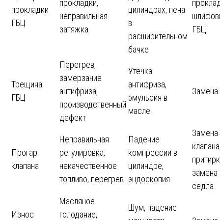
прокладки,
проклад
прокладки
цилиндрах, пена
неправильная
шлифов
ГБЦ
в
затяжка
ГБЦ
расширительном
бачке
Перегрев,
Утечка
замерзание
Трещина
антифриза,
антифриза,
Замена
ГБЦ
эмульсия в
производственный
масле
дефект
Замена
Неправильная
Падение
клапана
Прогар
регулировка,
компрессии в
притирк
клапана
некачественное
цилиндре,
замена
топливо, перегрев
эндоскопия
седла
Масляное
Шум, падение
Износ
голодание,