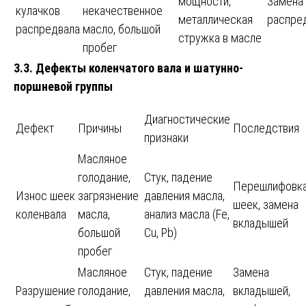
мощности,
Замена
кулачков
некачественное
металлическая
распре
распредвала
масло, большой
стружка в масле
пробег
3.3. Дефекты коленчатого вала и шатунно-
поршневой группы
Диагностические
Дефект
Причины
Последствия
признаки
Масляное
голодание,
Стук, падение
Перешлифовк
Износ шеек
загрязнение
давления масла,
шеек, замена
коленвала
масла,
анализ масла (Fe,
вкладышей
большой
Cu, Pb)
пробег
Масляное
Стук, падение
Замена
Разрушение
голодание,
давления масла,
вкладышей,