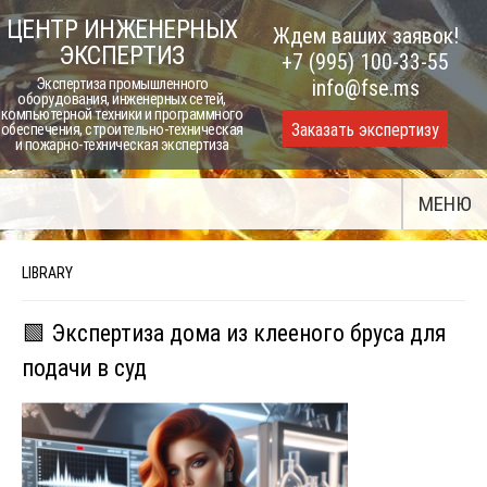
Skip
ЦЕНТР ИНЖЕНЕРНЫХ
Ждем ваших заявок!
to
ЭКСПЕРТИЗ
+7 (995) 100-33-55
content
Экспертиза промышленного
info@fse.ms
оборудования, инженерных сетей,
компьютерной техники и программного
Заказать экспертизу
обеспечения, строительно-техническая
и пожарно-техническая экспертиза
МЕНЮ
LIBRARY
🟩 Экспертиза дома из клееного бруса для
подачи в суд