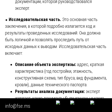
документации, которой руководствовался
эксперт.
⬥
Исследовательская часть.
Это основная часть
заключения, в которой подробно излагается ход и
результаты проведенных исследований. Она должна
быть логичной и позволять проследить путь от
исходных данных к выводам. Исследовательская часть
включает:
Описание объекта экспертизы:
адрес, краткая
характеристика (год постройки, этажность,
конструктивная схема, тип бруса, вид фундамента,
кровли), данные технического паспорта.
Результаты анализа документации:
эксперт
излагает, какие документы были изучены и какие
значимые для дела обстоятельства из них
info@fse.ms
следуют (например, условия договора, проектные