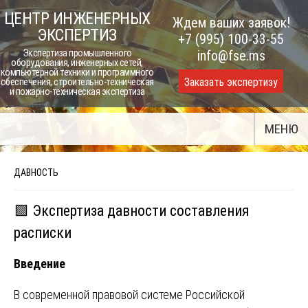
Skip
ЦЕНТР ИНЖЕНЕРНЫХ
Ждем ваших заявок!
to
ЭКСПЕРТИЗ
+7 (995) 100-33-55
content
Экспертиза промышленного
info@fse.ms
оборудования, инженерных сетей,
компьютерной техники и программного
Заказать экспертизу
обеспечения, строительно-техническая
и пожарно-техническая экспертиза
МЕНЮ
ДАВНОСТЬ
🟩 Экспертиза давности составления
расписки
Введение
В современной правовой системе Российской