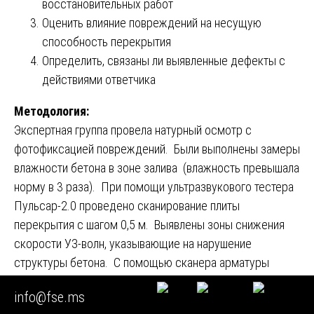
восстановительных работ
Оценить влияние повреждений на несущую
способность перекрытия
Определить, связаны ли выявленные дефекты с
действиями ответчика
Методология:
Экспертная группа провела натурный осмотр с
фотофиксацией повреждений. Были выполнены замеры
влажности бетона в зоне залива (влажность превышала
норму в 3 раза). При помощи ультразвукового тестера
Пульсар-2.0 проведено сканирование плиты
перекрытия с шагом 0,5 м. Выявлены зоны снижения
скорости УЗ-волн, указывающие на нарушение
структуры бетона. С помощью сканера арматуры
ИЗС-10Н проверено состояние арматуры — в зоне
info@fse.ms
залива зафиксировано снижение толщины защитного