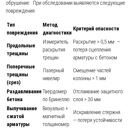
обрушение. При обследовании выявляются следующие
повреждения:
Тип
Метод
Критерий опасности
повреждения
диагностики
Измеритель
Раскрытие > 0,5 мм —
Продольные
раскрытия
потеря сцепления
трещины
трещин
арматуры с бетоном
Поперечные
Лазерный
Смещение частей
трещины
нивелир
колонны > 1 мм
(срез)
Раздавливание
Твердомер
Отслаивание защитного
бетона
по Бринеллю
слоя > 30 мм
Выпучивание
Визуально +
Искривление стержня
сжатой
магнитный
— потеря устойчивости
арматуры
толщиномер