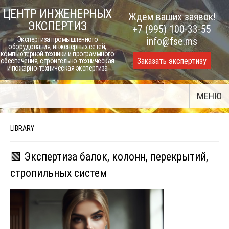
Skip
ЦЕНТР ИНЖЕНЕРНЫХ
Ждем ваших заявок!
to
ЭКСПЕРТИЗ
+7 (995) 100-33-55
content
Экспертиза промышленного
info@fse.ms
оборудования, инженерных сетей,
компьютерной техники и программного
Заказать экспертизу
обеспечения, строительно-техническая
и пожарно-техническая экспертиза
МЕНЮ
LIBRARY
🟩 Экспертиза балок, колонн, перекрытий,
стропильных систем